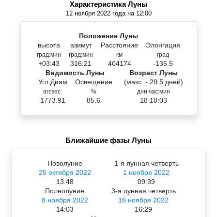
Характеристика Луны
12 ноября 2022 года на 12:00
Положение Луны
высота
азимут
Расстояние
Элонгация
град:мин
град:мин
км
град
+03:43
316:21
404174
-135.5
Видимость Луны
Возраст Луны
Угл.Диам
Освещение
(макс. - 29.5 дней)
arcsec.
%
дни час:мин
1773.91
85.6
18 10:03
Ближайшие фазы Луны
Новолуние
1-я лунная четверть
25 октября 2022
1 ноября 2022
13:48
09:39
Полнолуние
3-я лунная четверть
8 ноября 2022
16 ноября 2022
14:03
16:29