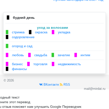
будний день
▉
уход за волосами
стрижка
окраска
укладка
▉
▉
▉
оздоровление
▉
огород и сад
▉
любовь
свадьба
зачатие
интим
▉
▉
▉
▉
бизнес
торговля
недвижимость
▉
▉
▉
финансы
▉
© 2026
ВКонтакте
RSS
mail@mirdat.ru
одный текст
ните этот перевод
 отзыв поможет нам улучшить Google Переводчик