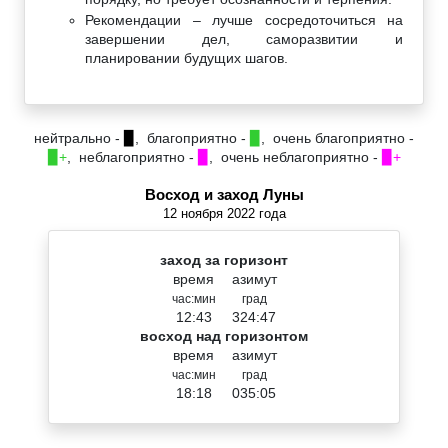
Рекомендации – лучше сосредоточиться на
завершении дел, саморазвитии и
планировании будущих шагов.
нейтрально -
▉
, благоприятно -
▉
, очень благоприятно -
▉+
, неблагоприятно -
▉
, очень неблагоприятно -
▉+
Восход и заход Луны
12 ноября 2022 года
заход за горизонт
время
азимут
час:мин
град
12:43
324:47
восход над горизонтом
время
азимут
час:мин
град
18:18
035:05