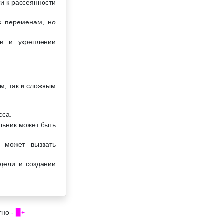
ти к рассеянности
к переменам, но
ов и укреплении
м, так и сложным
.
сса.
льник может быть
 может вызвать
дели и создании
тно -
▉+