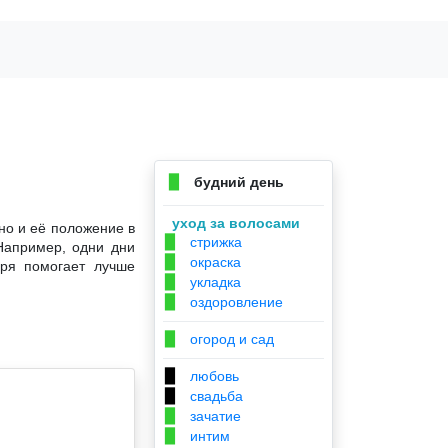
будний день
▉
уход за волосами
но и её положение в
стрижка
▉
Например, одни дни
окраска
▉
аря помогает лучше
укладка
▉
оздоровление
▉
огород и сад
▉
любовь
▉
свадьба
▉
зачатие
▉
интим
▉