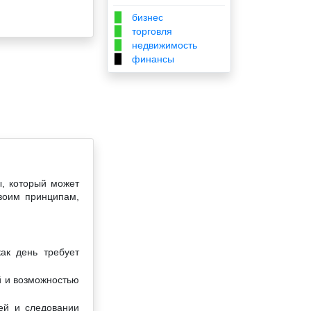
бизнес
▉
торговля
▉
недвижимость
▉
финансы
▉
ы, который может
воим принципам,
ак день требует
й и возможностью
ей и следовании