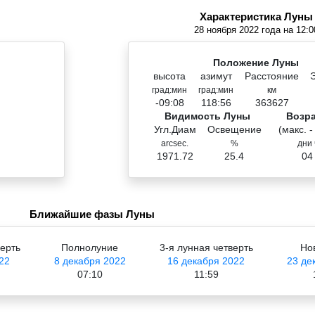
Характеристика Луны
28 ноября 2022 года на 12:0
Положение Луны
высота
азимут
Расстояние
град:мин
град:мин
км
-09:08
118:56
363627
Видимость Луны
Возр
Угл.Диам
Освещение
(макс. -
arcsec.
%
дни 
1971.72
25.4
04
Ближайшие фазы Луны
верть
Полнолуние
3-я лунная четверть
Но
22
8 декабря 2022
16 декабря 2022
23 де
07:10
11:59