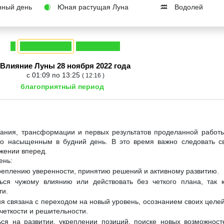
ный день
Юная растущая Луна
Водолей
🌒
♒
Влияние Луны 28 ноября 2022 года
с 01:09 по 13:25
( 12:16 )
благоприятный период
нания, трансформации и первых результатов проделанной работ
но насыщенным в будний день. В это время важно следовать с
ижении вперед.
ень:
креплению уверенности, принятию решений и активному развитию.
ься чужому влиянию или действовать без четкого плана, так к
ти.
ня связана с переходом на новый уровень, осознанием своих целе
четкости и решительности.
ся на развитии, укреплении позиций, поиске новых возможност