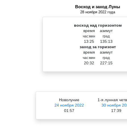
Восход и заход Луны
28 ноября 2022 года
восход над горизонтом
время
азимут
час:мин
град
13:25
135:13
заход за горизонт
время
азимут
час:мин
град
20:32
227:15
Новолуние
1-я лунная чет
24 ноября 2022
30 ноября 20
01:57
17:39