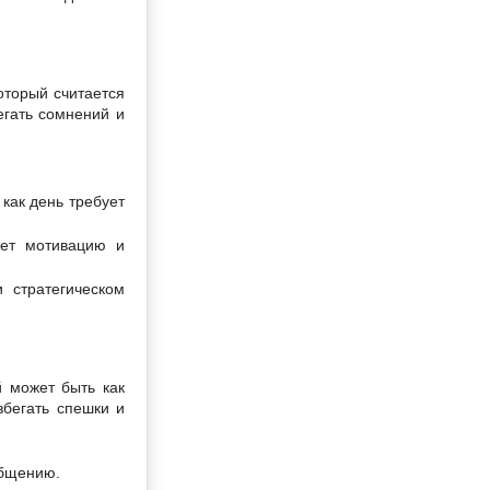
оторый считается
егать сомнений и
как день требует
ает мотивацию и
 стратегическом
й может быть как
збегать спешки и
общению.