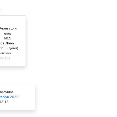
0
Элонгация
град
60.5
аст Луны
 29.5 дней)
час:мин
 23:03
волуние
кабря 2022
13:18