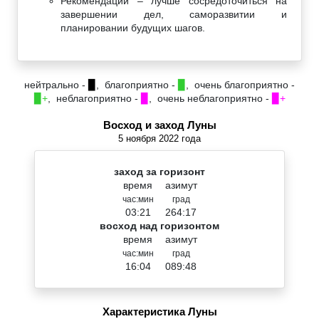
Рекомендации – лучше сосредоточиться на
завершении дел, саморазвитии и
планировании будущих шагов.
нейтрально -
▉
, благоприятно -
▉
, очень благоприятно -
▉+
, неблагоприятно -
▉
, очень неблагоприятно -
▉+
Восход и заход Луны
5 ноября 2022 года
заход за горизонт
время
азимут
час:мин
град
03:21
264:17
восход над горизонтом
время
азимут
час:мин
град
16:04
089:48
Характеристика Луны