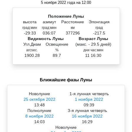
5 ноября 2022 года на 12:00
Положение Луны
высота
азимут
Расстояние
Элонгация
град:мин
град:мин
км
град
-29:33
036:07
377296
-217.5
Видимость Луны
Возраст Луны
Угл.Диам
Освещение
(макс. - 29.5 дней)
arcsec.
%
дни час:мин
1900.28
89.7
11 16:30
Ближайшие фазы Луны
Новолуние
1-я лунная четверть
25 октября 2022
1 ноября 2022
13:48
09:39
Полнолуние
3-я лунная четверть
8 ноября 2022
16 ноября 2022
14:03
16:29
Новолуние