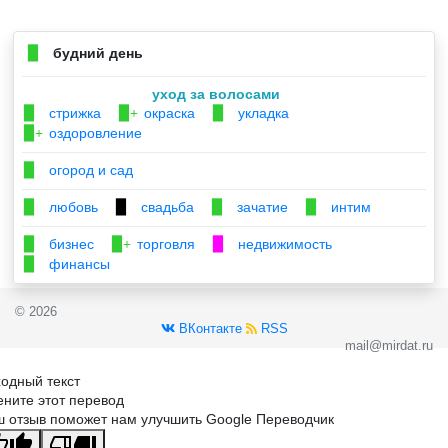
будний день
▉
уход за волосами
стрижка
окраска
укладка
▉
▉+
▉
оздоровление
▉+
огород и сад
▉
любовь
свадьба
зачатие
интим
▉
▉
▉
▉
бизнес
торговля
недвижимость
▉
▉+
▉
финансы
▉
© 2026
ВКонтакте
RSS
mail@mirdat.ru
одный текст
ните этот перевод
 отзыв поможет нам улучшить Google Переводчик