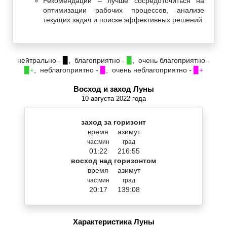
Рекомендации – лучше сосредоточиться на
оптимизации рабочих процессов, анализе
текущих задач и поиске эффективных решений.
нейтрально -
▉
, благоприятно -
▉
, очень благоприятно -
▉+
, неблагоприятно -
▉
, очень неблагоприятно -
▉+
Восход и заход Луны
10 августа 2022 года
заход за горизонт
время
азимут
час:мин
град
01:22
216:55
восход над горизонтом
время
азимут
час:мин
град
20:17
139:08
Характеристика Луны