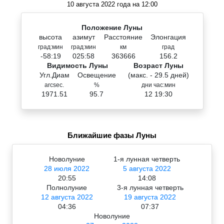
10 августа 2022 года на 12:00
Положение Луны
высота
азимут
Расстояние
Элонгация
град:мин
град:мин
км
град
-58:19
025:58
363666
156.2
Видимость Луны
Возраст Луны
Угл.Диам
Освещение
(макс. - 29.5 дней)
arcsec.
%
дни час:мин
1971.51
95.7
12 19:30
Ближайшие фазы Луны
Новолуние
1-я лунная четверть
28 июля 2022
5 августа 2022
20:55
14:08
Полнолуние
3-я лунная четверть
12 августа 2022
19 августа 2022
04:36
07:37
Новолуние