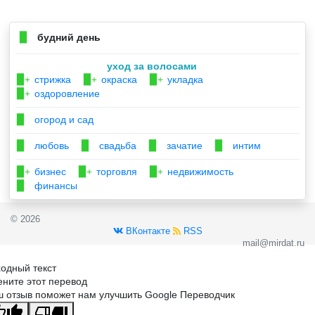
будний день
▉
уход за волосами
стрижка
окраска
укладка
▉+
▉+
▉+
оздоровление
▉+
огород и сад
▉
любовь
свадьба
зачатие
интим
▉
▉
▉
▉
бизнес
торговля
недвижимость
▉+
▉+
▉+
финансы
▉
© 2026
ВКонтакте
RSS
mail@mirdat.ru
одный текст
ните этот перевод
 отзыв поможет нам улучшить Google Переводчик