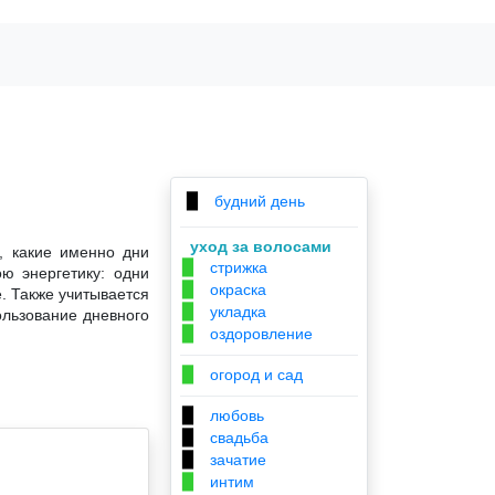
будний день
▉
уход за волосами
, какие именно дни
стрижка
▉
ю энергетику: одни
окраска
▉
. Также учитывается
укладка
▉
ользование дневного
оздоровление
▉
огород и сад
▉
любовь
▉
свадьба
▉
зачатие
▉
интим
▉