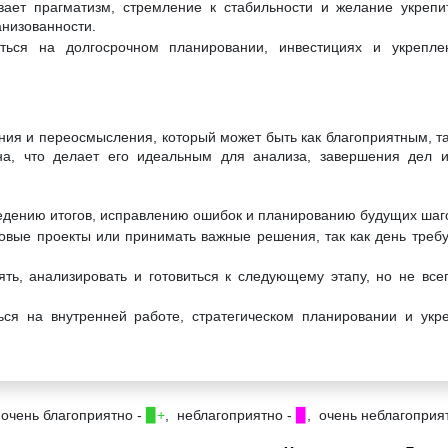
вает прагматизм, стремление к стабильности и желание укрепи
анизованности.
ться на долгосрочном планировании, инвестициях и укрепле
ения и переосмысления, который может быть как благоприятным, т
а, что делает его идеальным для анализа, завершения дел и 
ведению итогов, исправлению ошибок и планированию будущих шаг
овые проекты или принимать важные решения, так как день требу
ть, анализировать и готовиться к следующему этапу, но не все
ься на внутренней работе, стратегическом планировании и укр
 очень благоприятно -
▉+
, неблагоприятно -
▉
, очень неблагоприя