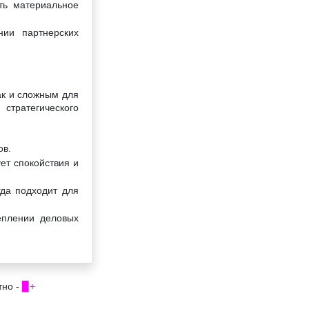
ть материальное
нии партнерских
ак и сложным для
стратегического
ов.
ет спокойствия и
гда подходит для
еплении деловых
тно -
▉+