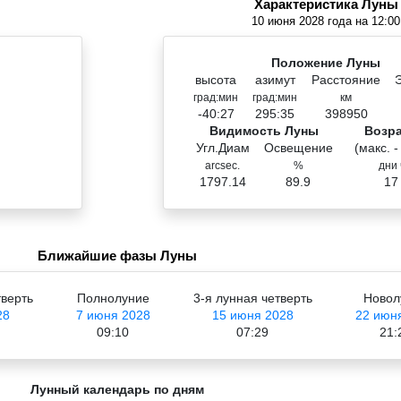
Характеристика Луны
10 июня 2028 года на 12:00
Положение Луны
высота
азимут
Расстояние
град:мин
град:мин
км
-40:27
295:35
398950
Видимость Луны
Возр
Угл.Диам
Освещение
(макс. -
arcsec.
%
дни 
1797.14
89.9
17
Ближайшие фазы Луны
тверть
Полнолуние
3-я лунная четверть
Новол
28
7 июня 2028
15 июня 2028
22 июн
09:10
07:29
21:
Лунный календарь по дням