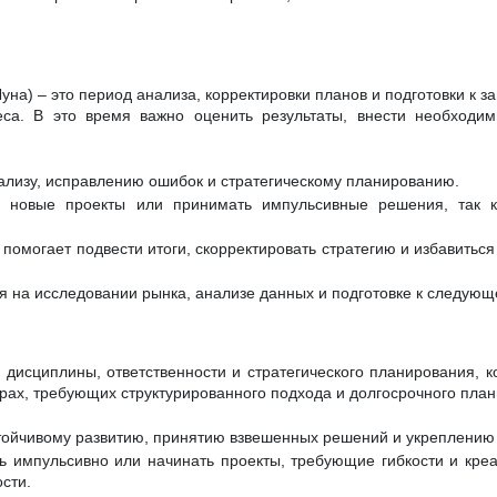
на) – это период анализа, корректировки планов и подготовки к з
еса. В это время важно оценить результаты, внести необходи
нализу, исправлению ошибок и стратегическому планированию.
ь новые проекты или принимать импульсивные решения, так к
омогает подвести итоги, скорректировать стратегию и избавиться 
 на исследовании рынка, анализе данных и подготовке к следующ
д дисциплины, ответственности и стратегического планирования, к
рах, требующих структурированного подхода и долгосрочного пла
стойчивому развитию, принятию взвешенных решений и укреплению
ь импульсивно или начинать проекты, требующие гибкости и креат
сти.