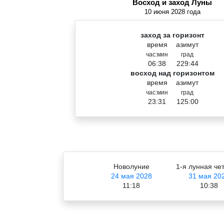
Восход и заход Луны
10 июня 2028 года
заход за горизонт
время
азимут
час:мин
град
06:38
229:44
восход над горизонтом
время
азимут
час:мин
град
23:31
125:00
Новолуние
1-я лунная че
24 мая 2028
31 мая 20
11:18
10:38