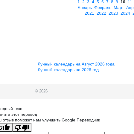
1
2
3
4
5
6
7
8
9
10
11
Январь
Февраль
Март
Апр
2021
2022
2023
2024
Лунный календарь на Август 2026 года
Лунный календарь на 2026 год
© 2026
одный текст
ните этот перевод
 отзыв поможет нам улучшить Google Переводчик