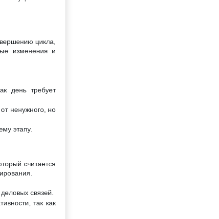
авершению цикла,
мые изменения и
ак день требует
от ненужного, но
ему этапу.
оторый считается
нирования.
 деловых связей.
ивности, так как