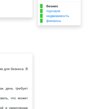
бизнес
▉
торговля
▉
недвижимость
▉
финансы
▉
ым для бизнеса. В
ак день требует
вать, что может
ей и укреплении