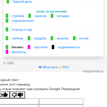
будний день
▉
уход за волосами
стрижка
окраска
укладка
▉
▉
▉
оздоровление
▉
огород и сад
▉
любовь
свадьба
зачатие
интим
▉
▉
▉
▉+
бизнес
торговля
недвижимость
▉
▉
▉
финансы
▉
© 2026
ВКонтакте
RSS
mail@mirdat.ru
одный текст
ните этот перевод
 отзыв поможет нам улучшить Google Переводчик