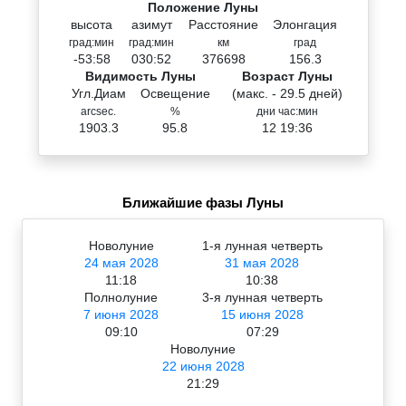
Положение Луны
высота
азимут
Расстояние
Элонгация
град:мин
град:мин
км
град
-53:58
030:52
376698
156.3
Видимость Луны
Возраст Луны
Угл.Диам
Освещение
(макс. - 29.5 дней)
arcsec.
%
дни час:мин
1903.3
95.8
12 19:36
Ближайшие фазы Луны
Новолуние
1-я лунная четверть
24 мая 2028
31 мая 2028
11:18
10:38
Полнолуние
3-я лунная четверть
7 июня 2028
15 июня 2028
09:10
07:29
Новолуние
22 июня 2028
21:29