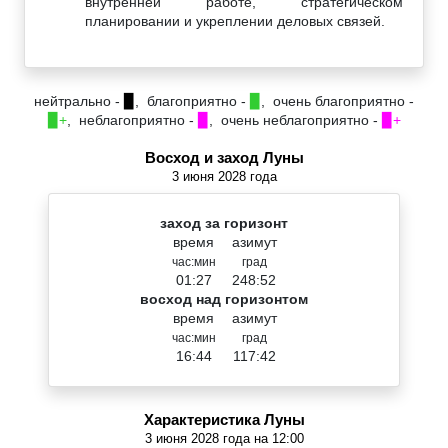
внутренней работе, стратегическом
планировании и укреплении деловых связей.
нейтрально -
▉
, благоприятно -
▉
, очень благоприятно -
▉+
, неблагоприятно -
▉
, очень неблагоприятно -
▉+
Восход и заход Луны
3 июня 2028 года
заход за горизонт
время
азимут
час:мин
град
01:27
248:52
восход над горизонтом
время
азимут
час:мин
град
16:44
117:42
Характеристика Луны
3 июня 2028 года на 12:00