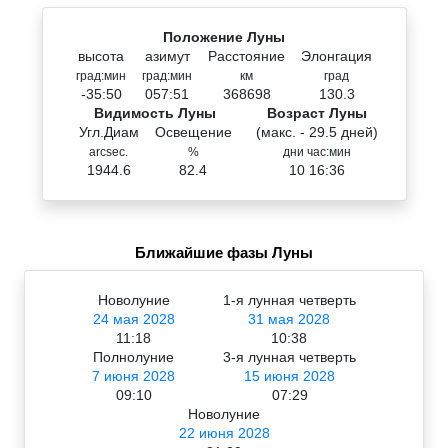
Положение Луны
высота
азимут
Расстояние
Элонгация
град:мин
град:мин
км
град
-35:50
057:51
368698
130.3
Видимость Луны
Возраст Луны
Угл.Диам
Освещение
(макс. - 29.5 дней)
arcsec.
%
дни час:мин
1944.6
82.4
10 16:36
Ближайшие фазы Луны
Новолуние
1-я лунная четверть
24 мая 2028
31 мая 2028
11:18
10:38
Полнолуние
3-я лунная четверть
7 июня 2028
15 июня 2028
09:10
07:29
Новолуние
22 июня 2028