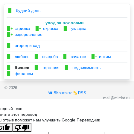
будний день
▉
уход за волосами
стрижка
окраска
укладка
▉+
▉+
▉
оздоровление
▉+
огород и сад
▉
любовь
свадьба
зачатие
интим
▉
▉
▉
▉+
бизнес
торговля
недвижимость
▉
▉
▉
финансы
▉
© 2026
ВКонтакте
RSS
mail@mirdat.ru
одный текст
ните этот перевод
 отзыв поможет нам улучшить Google Переводчик