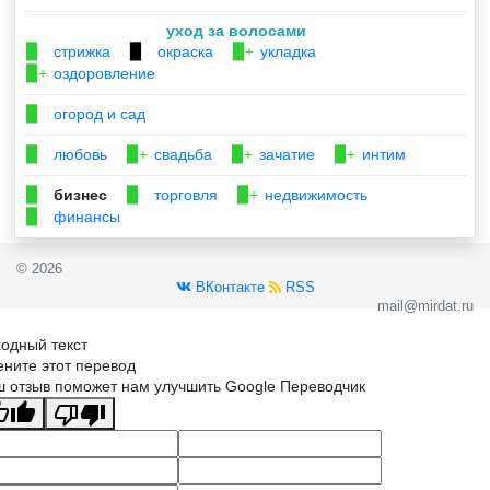
уход за волосами
стрижка
окраска
укладка
▉
▉
▉+
оздоровление
▉+
огород и сад
▉
любовь
свадьба
зачатие
интим
▉
▉+
▉+
▉+
бизнес
торговля
недвижимость
▉
▉
▉+
финансы
▉
© 2026
ВКонтакте
RSS
mail@mirdat.ru
одный текст
ните этот перевод
 отзыв поможет нам улучшить Google Переводчик