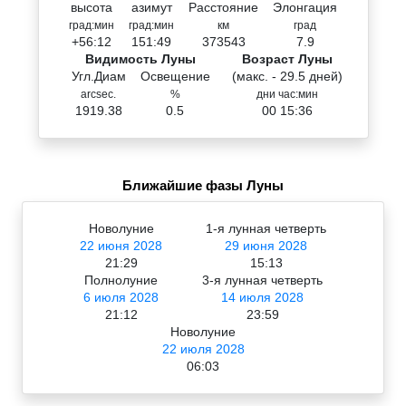
высота
азимут
Расстояние
Элонгация
град:мин
град:мин
км
град
+56:12
151:49
373543
7.9
Видимость Луны
Возраст Луны
Угл.Диам
Освещение
(макс. - 29.5 дней)
arcsec.
%
дни час:мин
1919.38
0.5
00 15:36
Ближайшие фазы Луны
Новолуние
1-я лунная четверть
22 июня 2028
29 июня 2028
21:29
15:13
Полнолуние
3-я лунная четверть
6 июля 2028
14 июля 2028
21:12
23:59
Новолуние
22 июля 2028
06:03