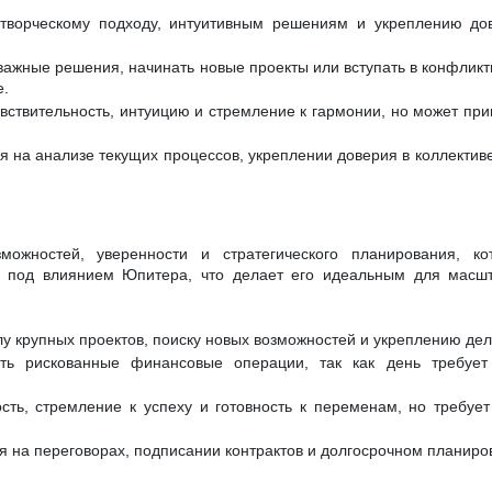
 творческому подходу, интуитивным решениям и укреплению до
ажные решения, начинать новые проекты или вступать в конфликты
е.
вствительность, интуицию и стремление к гармонии, но может при
я на анализе текущих процессов, укреплении доверия в коллектив
ожностей, уверенности и стратегического планирования, ко
я под влиянием Юпитера, что делает его идеальным для масшт
лу крупных проектов, поиску новых возможностей и укреплению дел
ть рискованные финансовые операции, так как день требует
сть, стремление к успеху и готовность к переменам, но требует
я на переговорах, подписании контрактов и долгосрочном планиро