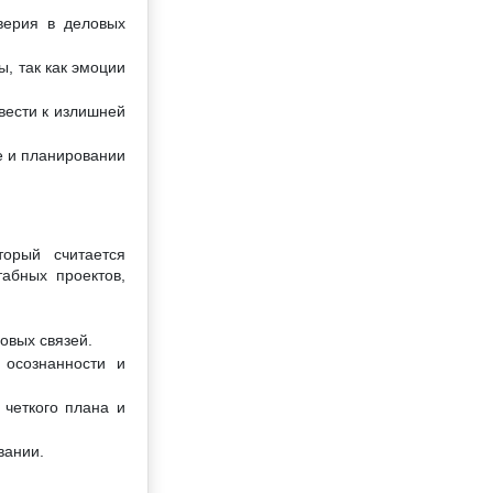
верия в деловых
, так как эмоции
вести к излишней
е и планировании
торый считается
абных проектов,
овых связей.
 осознанности и
 четкого плана и
вании.