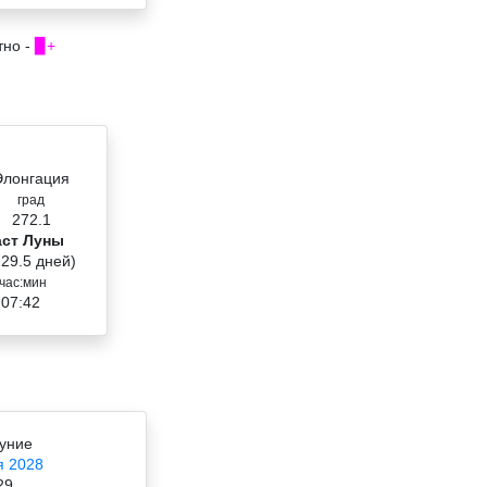
тно -
▉+
Элонгация
град
272.1
аст Луны
 29.5 дней)
час:мин
 07:42
уние
я 2028
29