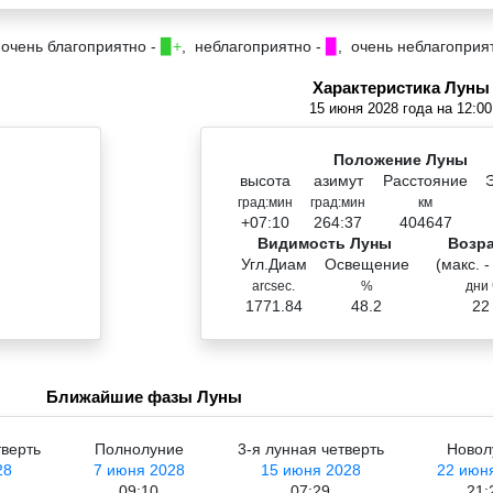
 очень благоприятно -
▉+
, неблагоприятно -
▉
, очень неблагоприя
Характеристика Луны
15 июня 2028 года на 12:00
Положение Луны
высота
азимут
Расстояние
град:мин
град:мин
км
+07:10
264:37
404647
Видимость Луны
Возр
Угл.Диам
Освещение
(макс. -
arcsec.
%
дни 
1771.84
48.2
22
Ближайшие фазы Луны
тверть
Полнолуние
3-я лунная четверть
Новол
28
7 июня 2028
15 июня 2028
22 июн
09:10
07:29
21: