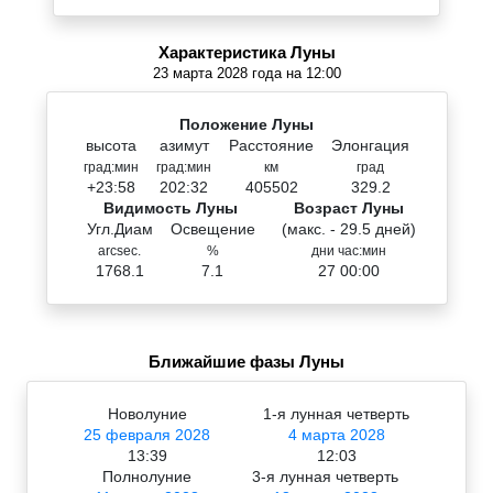
Характеристика Луны
23 марта 2028 года на 12:00
Положение Луны
высота
азимут
Расстояние
Элонгация
град:мин
град:мин
км
град
+23:58
202:32
405502
329.2
Видимость Луны
Возраст Луны
Угл.Диам
Освещение
(макс. - 29.5 дней)
arcsec.
%
дни час:мин
1768.1
7.1
27 00:00
Ближайшие фазы Луны
Новолуние
1-я лунная четверть
25 февраля 2028
4 марта 2028
13:39
12:03
Полнолуние
3-я лунная четверть