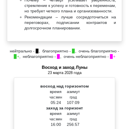
стремление к успеху и готовность к переменам,
но требует четкого плана и организованности.
Рекомендации – лучше сосредоточиться на
переговорах, подписании контрактов и
долгосрочном планировании.
нейтрально -
▉
, благоприятно -
▉
, очень благоприятно -
▉+
, неблагоприятно -
▉
, очень неблагоприятно -
▉+
Восход и заход Луны
23 марта 2028 года
восход над горизонтом
время
азимут
час:мин
град
05:24
107:09
заход за горизонт
время
азимут
час:мин
град
16:00
256:57