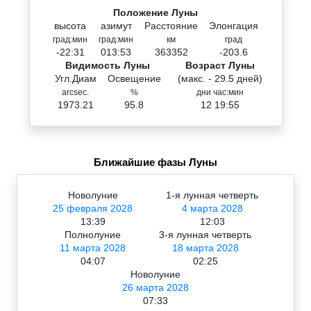
Положение Луны
высота
азимут
Расстояние
Элонгация
град:мин
град:мин
км
град
-22:31
013:53
363352
-203.6
Видимость Луны
Возраст Луны
Угл.Диам
Освещение
(макс. - 29.5 дней)
arcsec.
%
дни час:мин
1973.21
95.8
12 19:55
Ближайшие фазы Луны
Новолуние
1-я лунная четверть
25 февраля 2028
4 марта 2028
13:39
12:03
Полнолуние
3-я лунная четверть
11 марта 2028
18 марта 2028
04:07
02:25
Новолуние
26 марта 2028
07:33