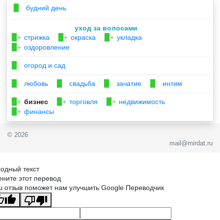
будний день
▉
уход за волосами
стрижка
окраска
укладка
▉+
▉+
▉+
оздоровление
▉+
огород и сад
▉
любовь
свадьба
зачатие
интим
▉
▉
▉
▉
бизнес
торговля
недвижимость
▉+
▉+
▉+
финансы
▉+
© 2026
mail@mirdat.ru
одный текст
ните этот перевод
 отзыв поможет нам улучшить Google Переводчик