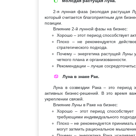
Молодая растущая Луна.
🌔
2-я лунная фаза (молодая растущая Лу
который считается благоприятным для бизне
позиции.
Влияние 2-й лунной фазы на бизнес:
Хорошо – этот период способствует ак
Плохо – не рекомендуется действов
стратегического подхода.
Почему – энергетика растущей Луны у
четкого плана и организованности.
Рекомендации – лучше сосредоточитьс
Луна в знаке Рак.
♋
Луна в созвездии Рака – это период 
активных бизнес-решений. В это время важ
укреплении связей.
Влияние Луны в Раке на бизнес:
Хорошо – этот период способствует
требующими индивидуального подхода
Плохо – не рекомендуется принимать в
могут затмить рациональное мышлени
Почему – энергетика Рака усиливает