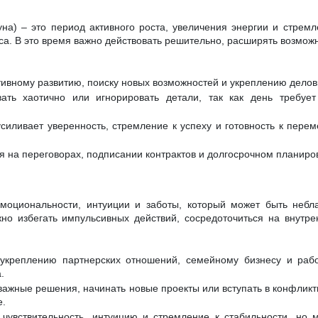
на) – это период активного роста, увеличения энергии и стремл
са. В это время важно действовать решительно, расширять возможн
тивному развитию, поиску новых возможностей и укреплению делов
ать хаотично или игнорировать детали, так как день требует
силивает уверенность, стремление к успеху и готовность к перем
я на переговорах, подписании контрактов и долгосрочном планиро
эмоциональности, интуиции и заботы, который может быть небл
но избегать импульсивных действий, сосредоточиться на внутр
 укреплению партнерских отношений, семейному бизнесу и рабо
.
ажные решения, начинать новые проекты или вступать в конфликты
е.
 чувствительность, интуицию и стремление к стабильности, но 