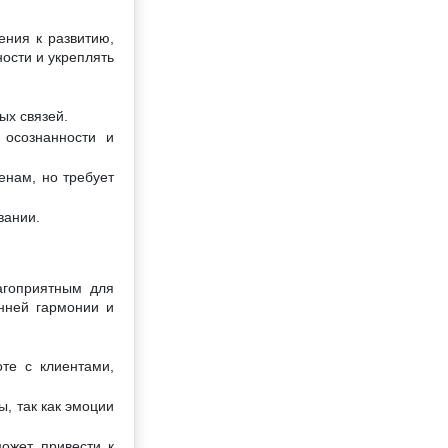
ения к развитию,
ости и укреплять
ых связей.
 осознанности и
енам, но требует
вании.
агоприятным для
енней гармонии и
те с клиентами,
, так как эмоции
может привести к