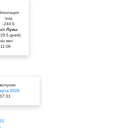
Элонгация
град
-244.6
аст Луны
 29.5 дней)
час:мин
 11:06
волуние
арта 2028
07:33
31
ь