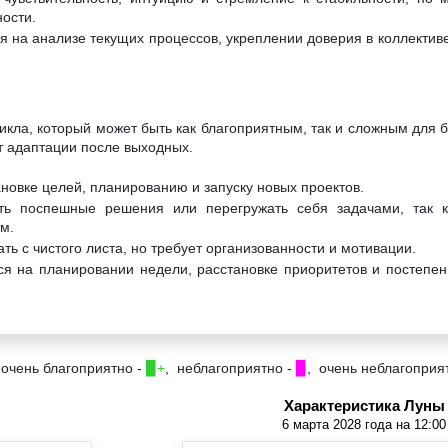
ости.
я на анализе текущих процессов, укреплении доверия в коллектив
икла, который может быть как благоприятным, так и сложным для б
т адаптации после выходных.
ановке целей, планированию и запуску новых проектов.
ть поспешные решения или перегружать себя задачами, так к
м.
ть с чистого листа, но требует организованности и мотивации.
ся на планировании недели, расстановке приоритетов и постепе
 очень благоприятно -
▉+
, неблагоприятно -
▉
, очень неблагоприя
Характеристика Луны
6 марта 2028 года на 12:00