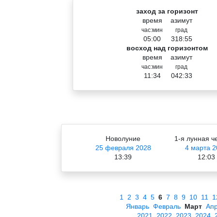
заход за горизонт
время
азимут
час:мин
град
05:00
318:55
восход над горизонтом
время
азимут
час:мин
град
11:34
042:33
Новолуние
1-я лунная ч
25 февраля 2028
4 марта 2
13:39
12:03
1
2
3
4
5
6
7
8
9
10
11
1
Январь
Февраль
Март
Ап
2021
2022
2023
2024