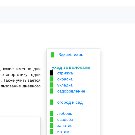
будний день
▉
уход за волосами
, какие именно дни
стрижка
▉
ю энергетику: одни
окраска
▉
. Также учитывается
укладка
▉
ользование дневного
оздоровление
▉
огород и сад
▉
любовь
▉
свадьба
▉
зачатие
▉
интим
▉