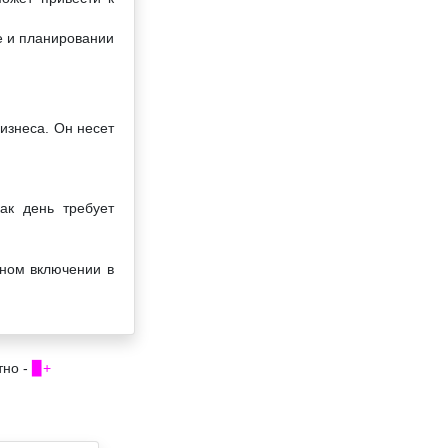
е и планировании
изнеса. Он несет
ак день требует
нном включении в
тно -
▉+