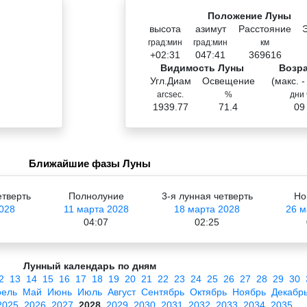
Положение Луны
высота
азимут
Расстояние
град:мин
град:мин
км
+02:31
047:41
369616
Видимость Луны
Возр
Угл.Диам
Освещение
(макс. -
arcsec.
%
дни 
1939.77
71.4
09
Ближайшие фазы Луны
етверть
Полнолуние
3-я лунная четверть
Но
028
11 марта 2028
18 марта 2028
26 м
04:07
02:25
Лунный календарь по дням
2
13
14
15
16
17
18
19
20
21
22
23
24
25
26
27
28
29
30
рель
Май
Июнь
Июль
Август
Сентябрь
Октябрь
Ноябрь
Декабр
2025
2026
2027
2028
2029
2030
2031
2032
2033
2034
2035