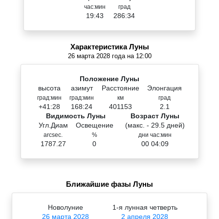
час:мин
град
19:43
286:34
Характеристика Луны
26 марта 2028 года на 12:00
Положение Луны
высота
азимут
Расстояние
Элонгация
град:мин
град:мин
км
град
+41:28
168:24
401153
2.1
Видимость Луны
Возраст Луны
Угл.Диам
Освещение
(макс. - 29.5 дней)
arcsec.
%
дни час:мин
1787.27
0
00 04:09
Ближайшие фазы Луны
Новолуние
1-я лунная четверть
26 марта 2028
2 апреля 2028