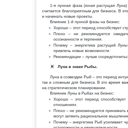
1-я лунная фаза (юная растущая Луна)
считается благоприятным для бизнеса. В эт
и начинать новые проекты.
Влияние 1-й лунной фазы на бизнес:
Хорошо – этот период способствует ст
Плохо – не рекомендуется ожидать
осознанности и терпения.
Почему – энергетика растущей Луны
привлечь новые возможности.
Рекомендации – лучше сосредоточиться
Луна в знаке Рыбы.
♓
Луна в созвездии Рыб – это период инту
так и сложным для бизнеса. В это время ва
на стратегическом планировании.
Влияние Луны в Рыбах на бизнес:
Хорошо – этот период способствует
отношениях.
Плохо – не рекомендуется принимать в
могут затмить рациональное мышлени
Почему – энергетика Рыб усиливает чу
осторожности и нерешительности.