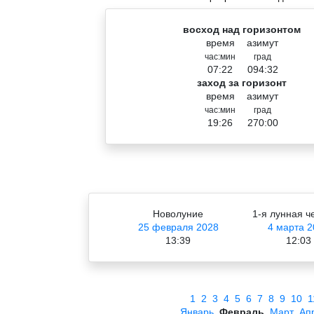
восход над горизонтом
время
азимут
час:мин
град
07:22
094:32
заход за горизонт
время
азимут
час:мин
град
19:26
270:00
Новолуние
1-я лунная ч
25 февраля 2028
4 марта 2
13:39
12:03
1
2
3
4
5
6
7
8
9
10
1
Январь
Февраль
Март
Ап