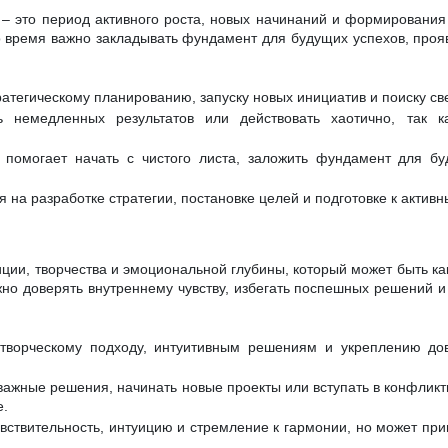
 – это период активного роста, новых начинаний и формирования
о время важно закладывать фундамент для будущих успехов, проя
ратегическому планированию, запуску новых инициатив и поиску св
 немедленных результатов или действовать хаотично, так к
 помогает начать с чистого листа, заложить фундамент для бу
 на разработке стратегии, постановке целей и подготовке к актив
иции, творчества и эмоциональной глубины, который может быть ка
жно доверять внутреннему чувству, избегать поспешных решений и
 творческому подходу, интуитивным решениям и укреплению до
ажные решения, начинать новые проекты или вступать в конфликты
е.
вствительность, интуицию и стремление к гармонии, но может при