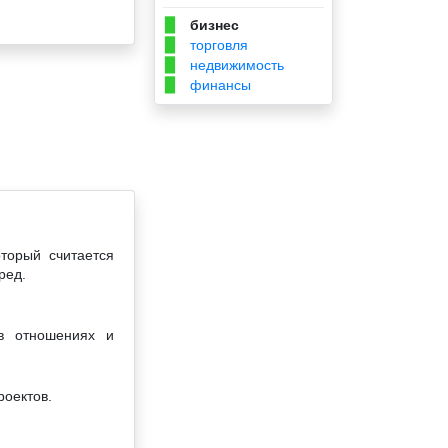
бизнес
▉
торговля
▉
недвижимость
▉
финансы
▉
торый считается
ред.
в отношениях и
роектов.