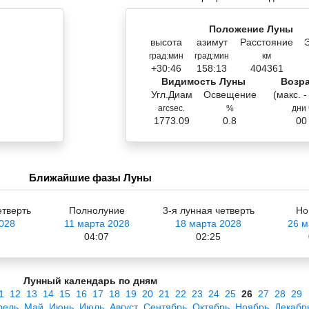
Положение Луны
высота
азимут
Расстояние
град:мин
град:мин
км
+30:46
158:13
404361
Видимость Луны
Возр
Угл.Диам
Освещение
(макс. -
arcsec.
%
дни 
1773.09
0.8
00
Ближайшие фазы Луны
етверть
Полнолуние
3-я лунная четверть
Но
028
11 марта 2028
18 марта 2028
26 м
04:07
02:25
Лунный календарь по дням
1
12
13
14
15
16
17
18
19
20
21
22
23
24
25
26
27
28
29
рель
Май
Июнь
Июль
Август
Сентябрь
Октябрь
Ноябрь
Декабр