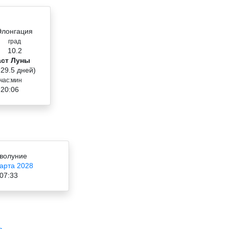
Элонгация
град
10.2
аст Луны
 29.5 дней)
час:мин
 20:06
волуние
арта 2028
07:33
ь