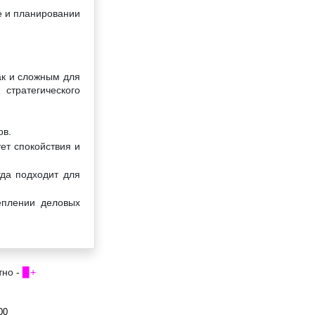
е и планировании
ак и сложным для
стратегического
ов.
ет спокойствия и
гда подходит для
еплении деловых
тно -
▉+
00