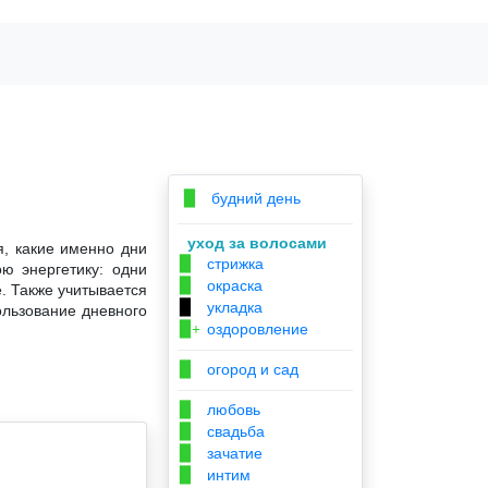
будний день
▉
уход за волосами
я, какие именно дни
стрижка
▉
ю энергетику: одни
окраска
▉
. Также учитывается
укладка
▉
ользование дневного
оздоровление
▉+
огород и сад
▉
любовь
▉
свадьба
▉
зачатие
▉
интим
▉