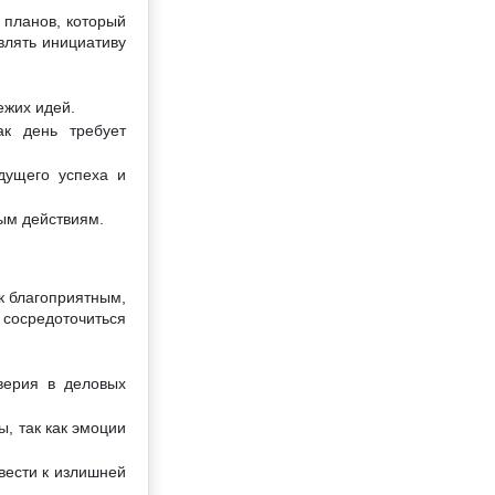
 планов, который
влять инициативу
ежих идей.
ак день требует
дущего успеха и
ным действиям.
к благоприятным,
 сосредоточиться
верия в деловых
, так как эмоции
вести к излишней