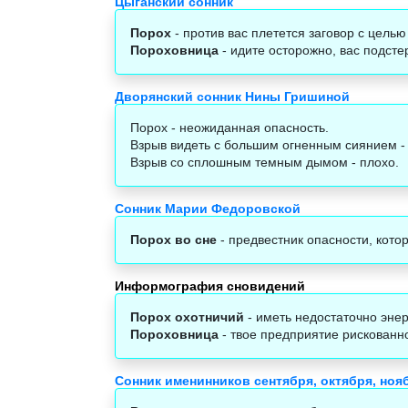
Цыганский сонник
Порох
- против вас плетется заговор с цель
Пороховница
- идите осторожно, вас подсте
Дворянский сонник Нины Гришиной
Порох - неожиданная опасность.
Взрыв видеть с большим огненным сиянием -
Взрыв со сплошным темным дымом - плохо.
Сонник Марии Федоровской
Порох во сне
- предвестник опасности, кото
Информография сновидений
Порох охотничий
- иметь недостаточно энер
Пороховница
- твое предприятие рискованн
Сонник именинников сентября, октября, ноя