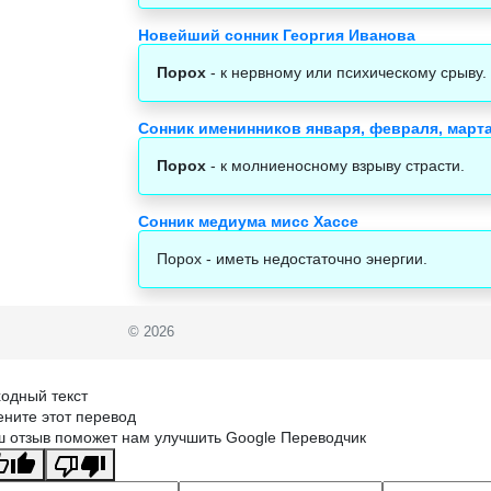
Новейший сонник Георгия Иванова
Порох
- к нервному или психическому срыву.
Сонник именинников января, февраля, марта
Порох
- к молниеносному взрыву страсти.
Сонник медиума мисс Хассе
Порох - иметь недостаточно энергии.
© 2026
одный текст
ните этот перевод
 отзыв поможет нам улучшить Google Переводчик