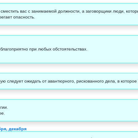
ю сместить вас с занимаемой должности, а заговорщики люди, кото
регает опасность.
 благоприятно при любых обстоятельствах.
рую следует ожидать от авантюрного, рискованного дела, в которое
гии.
ое.
бря, декабря