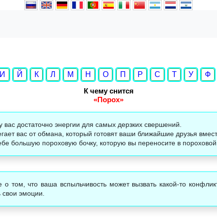
И
Й
К
Л
М
Н
О
П
Р
С
Т
У
Ф
К чему снится
«Порох»
 у вас достаточно энергии для самых дерзких свершений.
егает вас от обмана, который готовят ваши ближайшие друзья вмес
бе большую пороховую бочку, которую вы переносите в пороховой 
 о том, что ваша вспыльчивость может вызвать какой-то конфли
 свои эмоции.