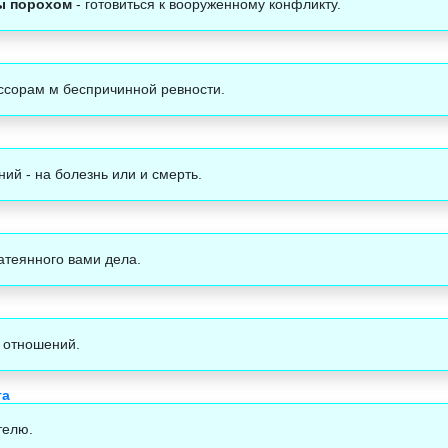
ны порохом
- готовиться к вооруженному конфликту.
 ссорам м беспричинной ревности.
ий - на болезнь или и смерть.
атеянного вами дела.
в отношений.
та
телю.