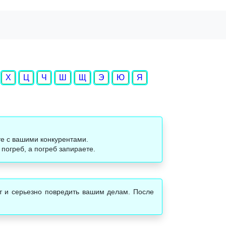
Х
Ц
Ч
Ш
Щ
Э
Ю
Я
те с вашими конкурентами.
погреб, а погреб запираете.
кт и серьезно повредить вашим делам. После