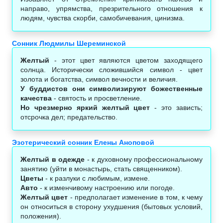
направо, упрямства, презрительного отношения к
людям, чувства скорби, самобичевания, цинизма.
Сонник Людмилы Шереминской
Желтый
- этот цвет являются цветом заходящего
солнца. Исторически сложившийся символ - цвет
золота и богатства, символ вечности и величия.
У буддистов они символизируют божественные
качества
- святость и просветление.
Но чрезмерно яркий желтый цвет
- это зависть;
отсрочка дел; предательство.
Эзотерический сонник Елены Аноповой
Желтый в одежде
- к духовному профессиональному
занятию (уйти в монастырь, стать священником).
Цветы
- к разлуки с любимым, измене.
Авто
- к изменчивому настроению или погоде.
Желтый цвет
- предполагает изменение в том, к чему
он относиться в сторону ухудшения (бытовых условий,
положения).