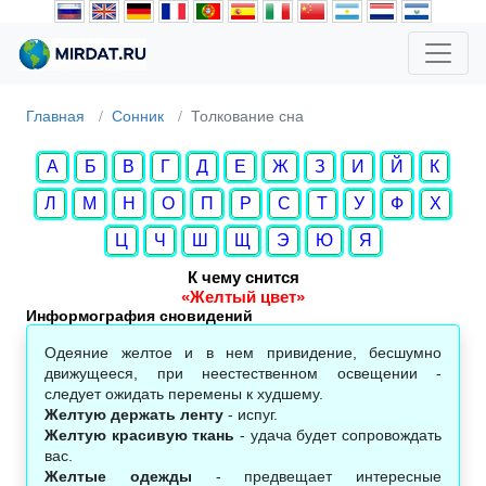
Главная
Сонник
Толкование сна
А
Б
В
Г
Д
Е
Ж
З
И
Й
К
Л
М
Н
О
П
Р
С
Т
У
Ф
Х
Ц
Ч
Ш
Щ
Э
Ю
Я
К чему снится
«Желтый цвет»
Информография сновидений
Одеяние желтое и в нем привидение, бесшумно
движущееся, при неестественном освещении -
следует ожидать перемены к худшему.
Желтую держать ленту
- испуг.
Желтую красивую ткань
- удача будет сопровождать
вас.
Желтые одежды
- предвещает интересные