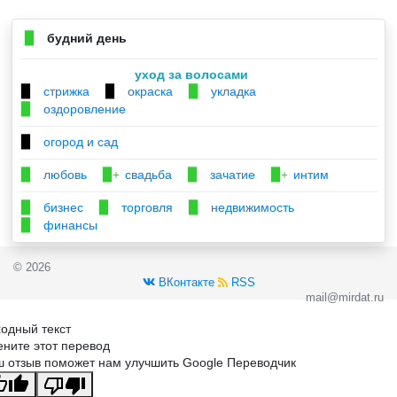
будний день
▉
уход за волосами
стрижка
окраска
укладка
▉
▉
▉
оздоровление
▉
огород и сад
▉
любовь
свадьба
зачатие
интим
▉
▉+
▉
▉+
бизнес
торговля
недвижимость
▉
▉
▉
финансы
▉
© 2026
ВКонтакте
RSS
mail@mirdat.ru
одный текст
ните этот перевод
 отзыв поможет нам улучшить Google Переводчик