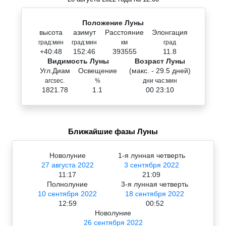
Положение Луны
высота
азимут
Расстояние
Элонгация
град:мин
град:мин
км
град
+40:48
152:46
393555
11.8
Видимость Луны
Возраст Луны
Угл.Диам
Освещение
(макс. - 29.5 дней)
arcsec.
%
дни час:мин
1821.78
1.1
00 23:10
Ближайшие фазы Луны
Новолуние
1-я лунная четверть
27 августа 2022
3 сентября 2022
11:17
21:09
Полнолуние
3-я лунная четверть
10 сентября 2022
18 сентября 2022
12:59
00:52
Новолуние
26 сентября 2022