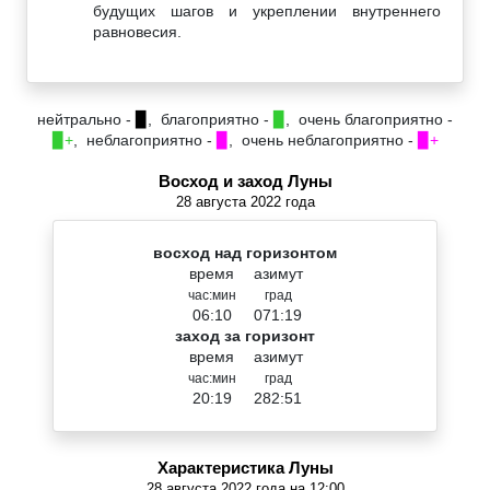
будущих шагов и укреплении внутреннего
равновесия.
нейтрально -
▉
, благоприятно -
▉
, очень благоприятно -
▉+
, неблагоприятно -
▉
, очень неблагоприятно -
▉+
Восход и заход Луны
28 августа 2022 года
восход над горизонтом
время
азимут
час:мин
град
06:10
071:19
заход за горизонт
время
азимут
час:мин
град
20:19
282:51
Характеристика Луны
28 августа 2022 года на 12:00