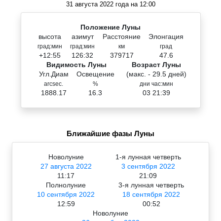
31 августа 2022 года на 12:00
Положение Луны
высота
азимут
Расстояние
Элонгация
град:мин
град:мин
км
град
+12:55
126:32
379717
47.6
Видимость Луны
Возраст Луны
Угл.Диам
Освещение
(макс. - 29.5 дней)
arcsec.
%
дни час:мин
1888.17
16.3
03 21:39
Ближайшие фазы Луны
Новолуние
1-я лунная четверть
27 августа 2022
3 сентября 2022
11:17
21:09
Полнолуние
3-я лунная четверть
10 сентября 2022
18 сентября 2022
12:59
00:52
Новолуние