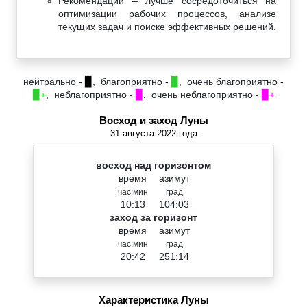
Рекомендации – лучше сосредоточиться на
оптимизации рабочих процессов, анализе
текущих задач и поиске эффективных решений.
нейтрально -
▉
, благоприятно -
▉
, очень благоприятно -
▉+
, неблагоприятно -
▉
, очень неблагоприятно -
▉+
Восход и заход Луны
31 августа 2022 года
восход над горизонтом
время
азимут
час:мин
град
10:13
104:03
заход за горизонт
время
азимут
час:мин
град
20:42
251:14
Характеристика Луны