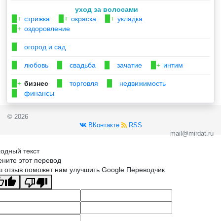
уход за волосами
стрижка
окраска
укладка
▉+
▉+
▉+
оздоровление
▉+
огород и сад
▉
любовь
свадьба
зачатие
интим
▉
▉
▉
▉+
бизнес
торговля
недвижимость
▉+
▉
▉
финансы
▉
© 2026
ВКонтакте
RSS
mail@mirdat.ru
одный текст
ните этот перевод
 отзыв поможет нам улучшить Google Переводчик