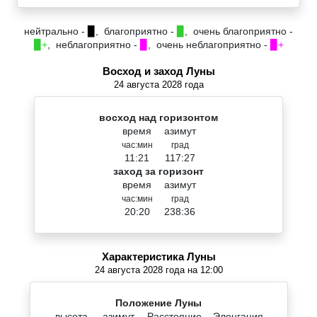
нейтрально -
▉
, благоприятно -
▉
, очень благоприятно -
▉+
, неблагоприятно -
▉
, очень неблагоприятно -
▉+
Восход и заход Луны
24 августа 2028 года
восход над горизонтом
время
азимут
час:мин
град
11:21
117:27
заход за горизонт
время
азимут
час:мин
град
20:20
238:36
Характеристика Луны
24 августа 2028 года на 12:00
Положение Луны
высота
азимут
Расстояние
Элонгация