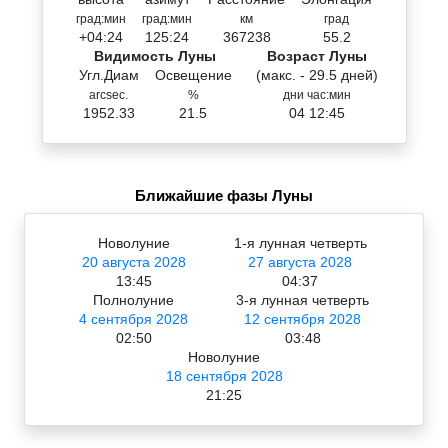
град:мин
град:мин
км
град
+04:24
125:24
367238
55.2
Видимость Луны
Возраст Луны
Угл.Диам
Освещение
(макс. - 29.5 дней)
arcsec.
%
дни час:мин
1952.33
21.5
04 12:45
Ближайшие фазы Луны
Новолуние
1-я лунная четверть
20 августа 2028
27 августа 2028
13:45
04:37
Полнолуние
3-я лунная четверть
4 сентября 2028
12 сентября 2028
02:50
03:48
Новолуние
18 сентября 2028
21:25