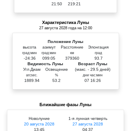
21:50
219:21
Характеристика Луны
27 августа 2028 года на 12:00
Положение Луны
высота
азимут
Расстояние
Элонгация
град:мин
град:мин
км
град
-24:36
099:05
379360
93.7
Видимость Луны
Возраст Луны
Угл.Диам
Освещение
(макс. - 29.5 дней)
arcsec.
%
дни час:мин
1889.94
53.2
07 16:26
Ближайшие фазы Луны
Новолуние
1-я лунная четверть
20 августа 2028
27 августа 2028
13:45
04:37