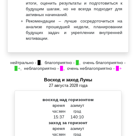
итоги, оценить результаты и подготовиться к
будущим шагам, но не всегда подходит для
активных начинаний.
Рекомендации – лучше сосредоточиться на
анализе прошедшей недели, планировании
будущих задач и укреплении внутренней
мотивации.
нейтрально -
▉
, благоприятно -
▉
, очень благоприятно -
▉+
, неблагоприятно -
▉
, очень неблагоприятно -
▉+
Восход и заход Луны
27 августа 2028 года
восход над горизонтом
время
азимут
час:мин
град
15:37
140:10
заход за горизонт
время
азимут
час:мин
град