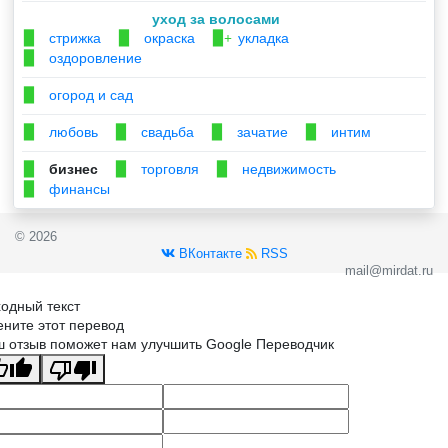
уход за волосами
стрижка
окраска
укладка
▉
▉
▉+
оздоровление
▉
огород и сад
▉
любовь
свадьба
зачатие
интим
▉
▉
▉
▉
бизнес
торговля
недвижимость
▉
▉
▉
финансы
▉
© 2026
ВКонтакте
RSS
mail@mirdat.ru
одный текст
ните этот перевод
 отзыв поможет нам улучшить Google Переводчик