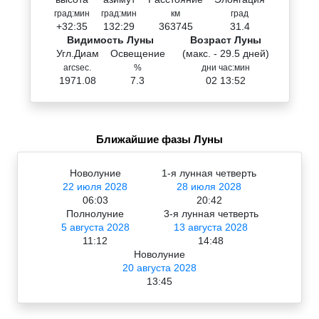
град:мин
град:мин
км
град
+32:35
132:29
363745
31.4
Видимость Луны
Возраст Луны
Угл.Диам
Освещение
(макс. - 29.5 дней)
arcsec.
%
дни час:мин
1971.08
7.3
02 13:52
Ближайшие фазы Луны
Новолуние
1-я лунная четверть
22 июля 2028
28 июля 2028
06:03
20:42
Полнолуние
3-я лунная четверть
5 августа 2028
13 августа 2028
11:12
14:48
Новолуние
20 августа 2028
13:45