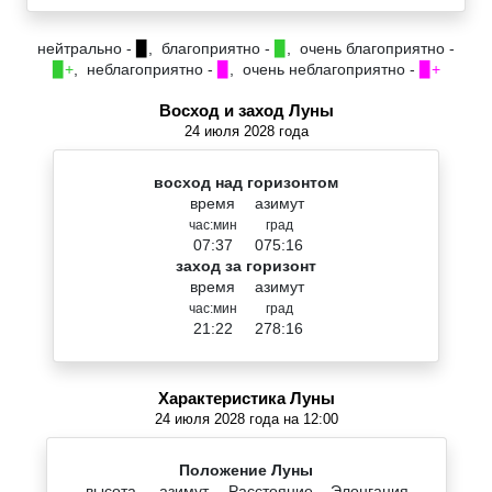
нейтрально -
▉
, благоприятно -
▉
, очень благоприятно -
▉+
, неблагоприятно -
▉
, очень неблагоприятно -
▉+
Восход и заход Луны
24 июля 2028 года
восход над горизонтом
время
азимут
час:мин
град
07:37
075:16
заход за горизонт
время
азимут
час:мин
град
21:22
278:16
Характеристика Луны
24 июля 2028 года на 12:00
Положение Луны
высота
азимут
Расстояние
Элонгация