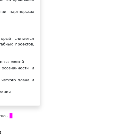
нии партнерских
торый считается
абных проектов,
овых связей.
 осознанности и
 четкого плана и
вании.
тно -
▉+
0