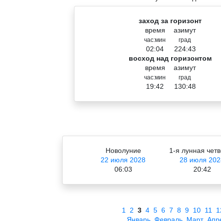
заход за горизонт
время
азимут
час:мин
град
02:04
224:43
восход над горизонтом
время
азимут
час:мин
град
19:42
130:48
Новолуние
1-я лунная четв
22 июля 2028
28 июля 202
06:03
20:42
1
2
3
4
5
6
7
8
9
10
11
1
Январь
Февраль
Март
Апр