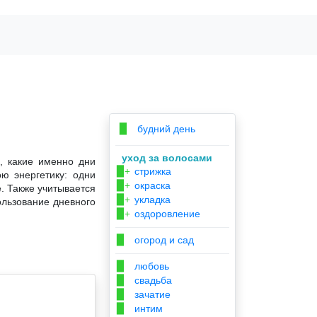
будний день
▉
уход за волосами
, какие именно дни
стрижка
▉+
ю энергетику: одни
окраска
▉+
. Также учитывается
укладка
▉+
ользование дневного
оздоровление
▉+
огород и сад
▉
любовь
▉
свадьба
▉
зачатие
▉
интим
▉