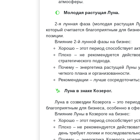
атмосферы.
Молодая растущая Луна.
🌔
2-я лунная фаза (молодая растущая Лу
который считается благоприятным для бизне
позиции.
Влияние 2-й лунной фазы на бизнес:
Хорошо – этот период способствует ак
Плохо – не рекомендуется действов
стратегического подхода.
Почему – энергетика растущей Луны у
четкого плана и организованности.
Рекомендации – лучше сосредоточитьс
Луна в знаке Козерог.
♑
Луна в созвездии Козерога – это перио
благоприятным для бизнеса, особенно в сфе
Влияние Луны в Козероге на бизнес:
Хорошо – этот период способствует у
Плохо – не рекомендуется действоват
день требует логики и последовательно
Почему – энергетика Козерога усили