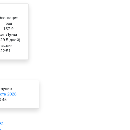
Элонгация
град
157.9
аст Луны
 29.5 дней)
час:мин
 22:51
олуние
уста 2028
3:45
31
ь