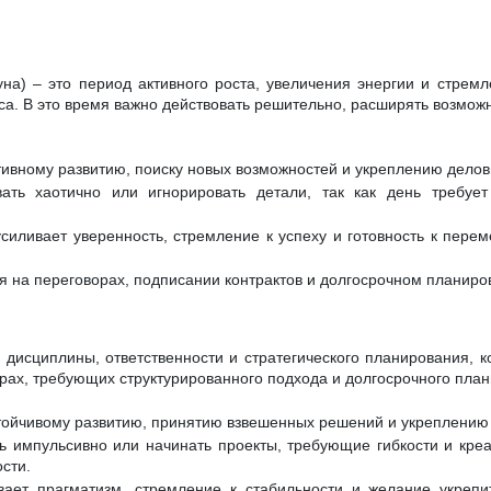
на) – это период активного роста, увеличения энергии и стремл
са. В это время важно действовать решительно, расширять возможн
тивному развитию, поиску новых возможностей и укреплению делов
ать хаотично или игнорировать детали, так как день требует
силивает уверенность, стремление к успеху и готовность к перем
я на переговорах, подписании контрактов и долгосрочном планиро
д дисциплины, ответственности и стратегического планирования, к
рах, требующих структурированного подхода и долгосрочного пла
стойчивому развитию, принятию взвешенных решений и укреплению
ь импульсивно или начинать проекты, требующие гибкости и креат
сти.
вает прагматизм, стремление к стабильности и желание укрепи