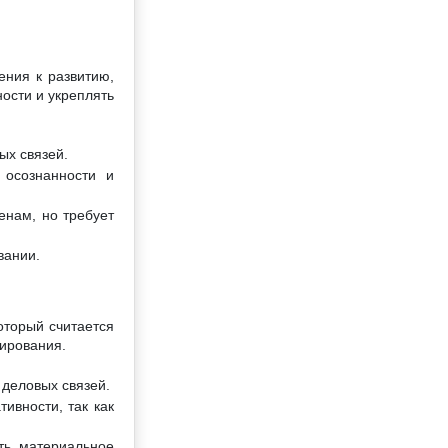
ения к развитию,
ости и укреплять
ых связей.
 осознанности и
енам, но требует
вании.
оторый считается
нирования.
 деловых связей.
ивности, так как
ть материальное