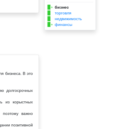
бизнес
▉+
торговля
▉
недвижимость
▉
финансы
▉+
я бизнеса. В это
ию долгосрочных
ь из корыстных
, поэтому важно
дании позитивной