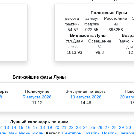
Положение Луны
высота
азимут
Расстояние
град:мин
град:мин
км
-54:57
022:55
395258
Видимость Луны
Возр
Угл.Диам
Освещение
(макс. -
arcsec.
%
дни 
1813.93
96.3
12
Ближайшие фазы Луны
ерть
Полнолуние
3-я лунная четверть
Нов
8
5 августа 2028
13 августа 2028
20 авг
11:12
14:48
1
Лунный календарь по дням
2
13
14
15
16
17
18
19
20
21
22
23
24
25
26
27
28
29
30
ель
Май
Июнь
Июль
Август
Сентябрь
Октябрь
Ноябрь
Декабр