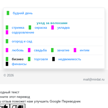
будний день
▉
уход за волосами
стрижка
окраска
укладка
▉
▉
▉
оздоровление
▉
огород и сад
▉
любовь
свадьба
зачатие
интим
▉
▉
▉
▉
бизнес
торговля
недвижимость
▉
▉
▉
финансы
▉
© 2026
mail@mirdat.ru
одный текст
ните этот перевод
 отзыв поможет нам улучшить Google Переводчик