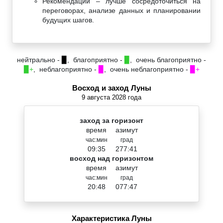
Рекомендации – лучше сосредоточиться на
переговорах, анализе данных и планировании
будущих шагов.
нейтрально -
▉
, благоприятно -
▉
, очень благоприятно -
▉+
, неблагоприятно -
▉
, очень неблагоприятно -
▉+
Восход и заход Луны
9 августа 2028 года
заход за горизонт
время
азимут
час:мин
град
09:35
277:41
восход над горизонтом
время
азимут
час:мин
град
20:48
077:47
Характеристика Луны