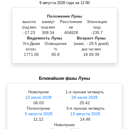
9 августа 2028 года на 12:00
Положение Луны
высота
азимут
Расстояние
Элонгация
град:мин
град:мин
км
град
-17:23
308:34
404828
-135.7
Видимость Луны
Возраст Луны
Угл.Диам
Освещение
(макс. - 29.5 дней)
arcsec.
%
дни час:мин
1771.05
85.8
18 09:39
Ближайшие фазы Луны
Новолуние
1-я лунная четверть
22 июля 2028
28 июля 2028
06:03
20:42
Полнолуние
3-я лунная четверть
5 августа 2028
13 августа 2028
11:12
14:48
Новолуние