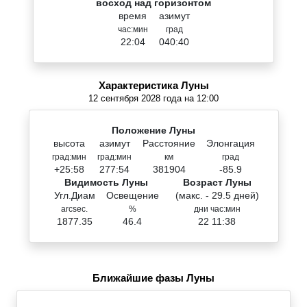
восход над горизонтом
время
азимут
час:мин
град
22:04
040:40
Характеристика Луны
12 сентября 2028 года на 12:00
Положение Луны
высота
азимут
Расстояние
Элонгация
град:мин
град:мин
км
град
+25:58
277:54
381904
-85.9
Видимость Луны
Возраст Луны
Угл.Диам
Освещение
(макс. - 29.5 дней)
arcsec.
%
дни час:мин
1877.35
46.4
22 11:38
Ближайшие фазы Луны