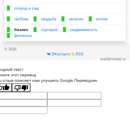
огород и сад
▉
любовь
свадьба
зачатие
интим
▉
▉
▉
▉
бизнес
торговля
недвижимость
▉+
▉
▉
финансы
▉
© 2026
ВКонтакте
RSS
mail@mirdat.ru
одный текст
ните этот перевод
 отзыв поможет нам улучшить Google Переводчик