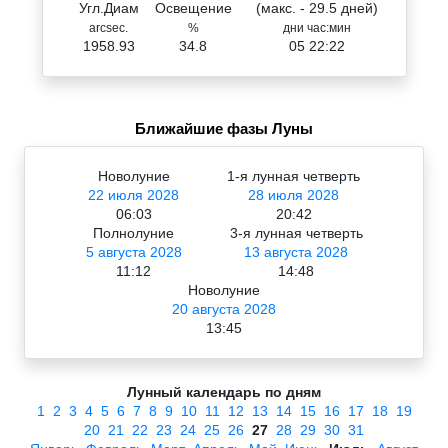
Угл.Диам
Освещение
(макс. - 29.5 дней)
arcsec.
%
дни час:мин
1958.93
34.8
05 22:22
Ближайшие фазы Луны
Новолуние
1-я лунная четверть
22 июля 2028
28 июля 2028
06:03
20:42
Полнолуние
3-я лунная четверть
5 августа 2028
13 августа 2028
11:12
14:48
Новолуние
20 августа 2028
13:45
Лунный календарь по дням
1
2
3
4
5
6
7
8
9
10
11
12
13
14
15
16
17
18
19
20
21
22
23
24
25
26
27
28
29
30
31