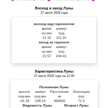
Восход и заход Луны
27 июля 2028 года
восход над горизонтом
время
азимут
час:мин
град
12:15
111:15
заход за горизонт
время
азимут
час:мин
град
21:57
244:41
Характеристика Луны
27 июля 2028 года на 12:00
Положение Луны
высота
азимут
Расстояние
Элонгация
град:мин
град:мин
км
град
-01:34
108:14
366000
72.3
Видимость Луны
Возраст Луны