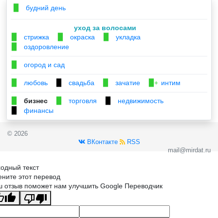
будний день
▉
уход за волосами
стрижка
окраска
укладка
▉
▉
▉
оздоровление
▉
огород и сад
▉
любовь
свадьба
зачатие
интим
▉
▉
▉
▉+
бизнес
торговля
недвижимость
▉
▉
▉
финансы
▉
© 2026
ВКонтакте
RSS
mail@mirdat.ru
одный текст
ните этот перевод
 отзыв поможет нам улучшить Google Переводчик