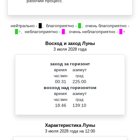
рабочий процесс.
нейтрально -
▉
, благоприятно -
▉
, очень благоприятно -
▉+
, неблагоприятно -
▉
, очень неблагоприятно -
▉+
Восход и заход Луны
3 июля 2028 года
заход за горизонт
время
азимут
час:мин
град
00:31
225:00
восход над горизонтом
время
азимут
час:мин
град
18:46
139:10
Характеристика Луны
3 июля 2028 года на 12:00