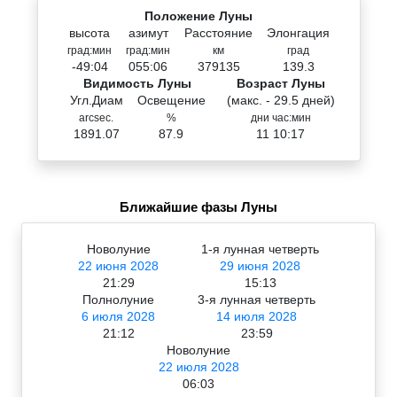
Положение Луны
высота
азимут
Расстояние
Элонгация
град:мин
град:мин
км
град
-49:04
055:06
379135
139.3
Видимость Луны
Возраст Луны
Угл.Диам
Освещение
(макс. - 29.5 дней)
arcsec.
%
дни час:мин
1891.07
87.9
11 10:17
Ближайшие фазы Луны
Новолуние
1-я лунная четверть
22 июня 2028
29 июня 2028
21:29
15:13
Полнолуние
3-я лунная четверть
6 июля 2028
14 июля 2028
21:12
23:59
Новолуние
22 июля 2028
06:03