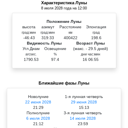
Характеристика Луны
8 июля 2028 года на 12:00
Положение Луны
высота
азимут
Расстояние
Элонгация
град:мин
град:мин
км
град
-46:43
319:33
400422
198.6
Видимость Луны
Возраст Луны
Угл.Диам
Освещение
(макс. - 29.5 дней)
arcsec.
%
дни час:мин
1790.53
97.4
16 06:55
Ближайшие фазы Луны
Новолуние
1-я лунная четверть
22 июня 2028
29 июня 2028
21:29
15:13
Полнолуние
3-я лунная четверть
6 июля 2028
14 июля 2028
21:12
23:59