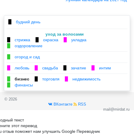
будний день
▉
уход за волосами
стрижка
окраска
укладка
▉
▉
▉
оздоровление
▉
огород и сад
▉
любовь
свадьба
зачатие
интим
▉
▉
▉
▉
бизнес
торговля
недвижимость
▉
▉
▉
финансы
▉
© 2026
ВКонтакте
RSS
mail@mirdat.ru
одный текст
ните этот перевод
 отзыв поможет нам улучшить Google Переводчик