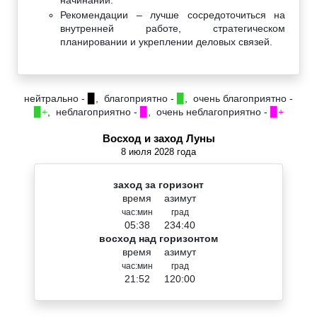
Рекомендации – лучше сосредоточиться на
внутренней работе, стратегическом
планировании и укреплении деловых связей.
нейтрально -
▉
, благоприятно -
▉
, очень благоприятно -
▉+
, неблагоприятно -
▉
, очень неблагоприятно -
▉+
Восход и заход Луны
8 июля 2028 года
заход за горизонт
время
азимут
час:мин
град
05:38
234:40
восход над горизонтом
время
азимут
час:мин
град
21:52
120:00