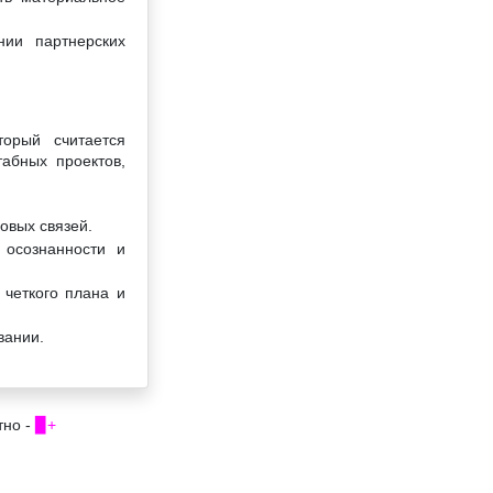
нии партнерских
торый считается
абных проектов,
овых связей.
 осознанности и
 четкого плана и
вании.
тно -
▉+