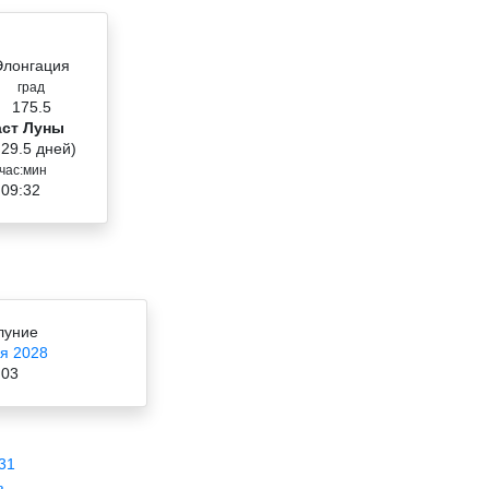
Элонгация
град
175.5
аст Луны
 29.5 дней)
час:мин
 09:32
луние
я 2028
:03
31
ь