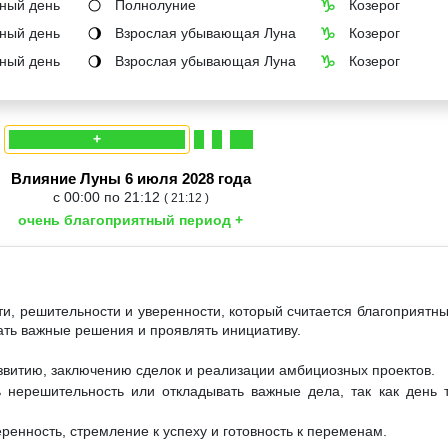
ный день
Полнолуние
Козерог
🌕
♑
ный день
Взрослая убывающая Луна
Козерог
🌖
♑
ный день
Взрослая убывающая Луна
Козерог
🌖
♑
+
Влияние Луны 6 июля 2028 года
с 00:00 по 21:12
( 21:12 )
очень благоприятный период +
ти, решительности и уверенности, который считается благоприятны
ать важные решения и проявлять инициативу.
звитию, заключению сделок и реализации амбициозных проектов.
 нерешительность или откладывать важные дела, так как день 
ренность, стремление к успеху и готовность к переменам.