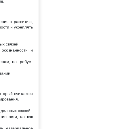
ив.
ения к развитию,
ости и укреплять
ых связей.
 осознанности и
енам, но требует
вании.
оторый считается
нирования.
 деловых связей.
ивности, так как
ть материальное