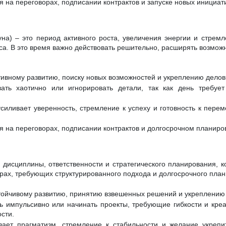
 на переговорах, подписании контрактов и запуске новых инициат
на) – это период активного роста, увеличения энергии и стремл
са. В это время важно действовать решительно, расширять возможн
тивному развитию, поиску новых возможностей и укреплению делов
ать хаотично или игнорировать детали, так как день требует
силивает уверенность, стремление к успеху и готовность к перем
я на переговорах, подписании контрактов и долгосрочном планиро
д дисциплины, ответственности и стратегического планирования, к
рах, требующих структурированного подхода и долгосрочного пла
стойчивому развитию, принятию взвешенных решений и укреплению
ь импульсивно или начинать проекты, требующие гибкости и креат
сти.
вает прагматизм, стремление к стабильности и желание укрепи