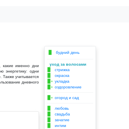
будний день
▉
уход за волосами
, какие именно дни
стрижка
▉
ю энергетику: одни
окраска
▉
. Также учитывается
укладка
▉+
ользование дневного
оздоровление
▉+
огород и сад
▉+
любовь
▉
свадьба
▉
зачатие
▉
интим
▉