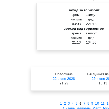
заход за горизонт
время
азимут
час:мин
град
03:03
221:15
восход над горизонтом
время
азимут
час:мин
град
21:13
134:53
Новолуние
1-я лунная че
22 июня 2028
29 июня 2
21:29
15:13
1
2
3
4
5
6
7
8
9
10
11
1
Январь
Февраль
Март
Апр