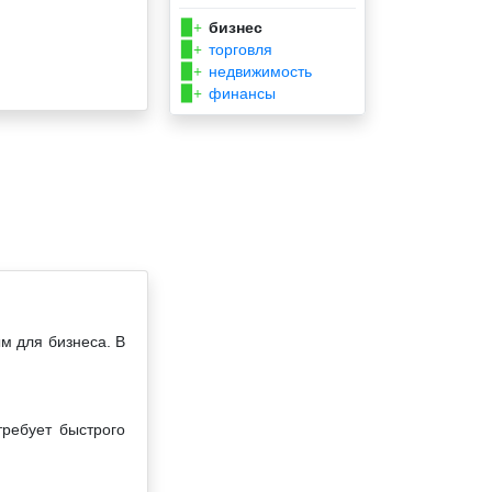
бизнес
▉+
торговля
▉+
недвижимость
▉+
финансы
▉+
м для бизнеса. В
требует быстрого