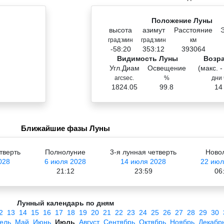
Положение Луны
высота
азимут
Расстояние
град:мин
град:мин
км
-58:20
353:12
393064
Видимость Луны
Возр
Угл.Диам
Освещение
(макс. -
arcsec.
%
дни 
1824.05
99.8
14
Ближайшие фазы Луны
тверть
Полнолуние
3-я лунная четверть
Ново
028
6 июля 2028
14 июля 2028
22 июл
21:12
23:59
06
Лунный календарь по дням
2
13
14
15
16
17
18
19
20
21
22
23
24
25
26
27
28
29
30
ель
Май
Июнь
Июль
Август
Сентябрь
Октябрь
Ноябрь
Декабр