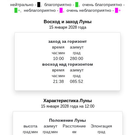
нейтрально -
▉
, благоприятно -
▉
, очень благоприятно -
▉+
, неблагоприятно -
▉
, очень неблагоприятно -
▉+
Восход и заход Луны
15 января 2028 года
заход за горизонт
время
азимут
час:мин
град
10:00
280:00
восход над горизонтом
время
азимут
час:мин
град
21:38
085:52
Характеристика Луны
15 января 2028 года на 12:00
Положение Луны
высота
азимут
Расстояние
Элонгация
град:мин
град:мин
км
град