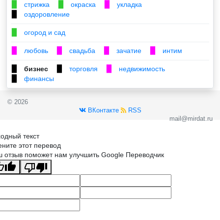
стрижка
окраска
укладка
▉
▉
▉
оздоровление
▉
огород и сад
▉
любовь
свадьба
зачатие
интим
▉
▉
▉
▉
бизнес
торговля
недвижимость
▉
▉
▉
финансы
▉
© 2026
ВКонтакте
RSS
mail@mirdat.ru
одный текст
ните этот перевод
 отзыв поможет нам улучшить Google Переводчик