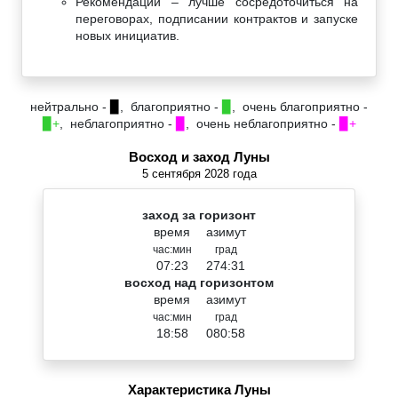
Рекомендации – лучше сосредоточиться на
переговорах, подписании контрактов и запуске
новых инициатив.
нейтрально -
▉
, благоприятно -
▉
, очень благоприятно -
▉+
, неблагоприятно -
▉
, очень неблагоприятно -
▉+
Восход и заход Луны
5 сентября 2028 года
заход за горизонт
время
азимут
час:мин
град
07:23
274:31
восход над горизонтом
время
азимут
час:мин
град
18:58
080:58
Характеристика Луны