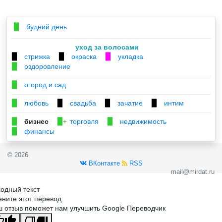
будний день
▉
уход за волосами
стрижка
окраска
укладка
▉
▉
▉
оздоровление
▉
огород и сад
▉
любовь
свадьба
зачатие
интим
▉
▉
▉
▉
бизнес
торговля
недвижимость
▉
▉+
▉
финансы
▉
© 2026
ВКонтакте
RSS
mail@mirdat.ru
одный текст
ните этот перевод
 отзыв поможет нам улучшить Google Переводчик