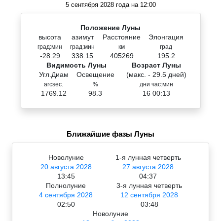
5 сентября 2028 года на 12:00
Положение Луны
высота
азимут
Расстояние
Элонгация
град:мин
град:мин
км
град
-28:29
338:15
405269
195.2
Видимость Луны
Возраст Луны
Угл.Диам
Освещение
(макс. - 29.5 дней)
arcsec.
%
дни час:мин
1769.12
98.3
16 00:13
Ближайшие фазы Луны
Новолуние
1-я лунная четверть
20 августа 2028
27 августа 2028
13:45
04:37
Полнолуние
3-я лунная четверть
4 сентября 2028
12 сентября 2028
02:50
03:48
Новолуние