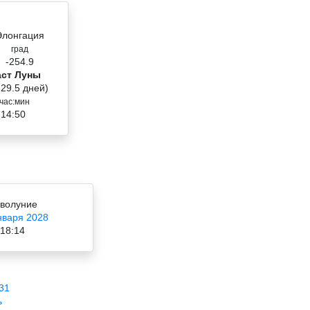
Элонгация
град
-254.9
аст Луны
 29.5 дней)
час:мин
 14:50
волуние
нваря 2028
18:14
31
ь