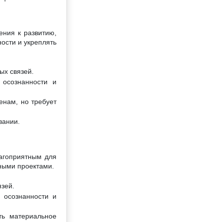
ения к развитию,
ости и укреплять
ых связей.
 осознанности и
енам, но требует
вании.
лагоприятным для
ными проектами.
язей.
 осознанности и
ть материальное