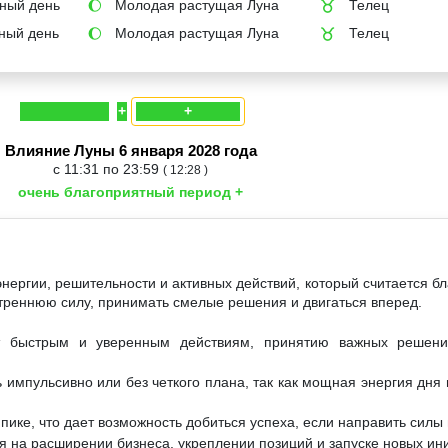
ный день
Молодая растущая Луна
Телец
🌔
♉
ный день
Молодая растущая Луна
Телец
🌔
♉
+
+
Влияние Луны 6 января 2028 года
с 11:31 по 23:59
( 12:28 )
очень благоприятный период +
энергии, решительности и активных действий, который считается б
утреннюю силу, принимать смелые решения и двигаться вперед.
т быстрым и уверенным действиям, принятию важных решени
 импульсивно или без четкого плана, так как мощная энергия дня 
пике, что дает возможность добиться успеха, если направить силы 
 на расширении бизнеса, укреплении позиций и запуске новых ин