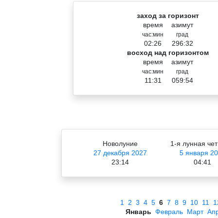
заход за горизонт
время
азимут
час:мин
град
02:26
296:32
восход над горизонтом
время
азимут
час:мин
град
11:31
059:54
Новолуние
1-я лунная чет
27 декабря 2027
5 января 2
23:14
04:41
1
2
3
4
5
6
7
8
9
10
11
1
Январь
Февраль
Март
Ап