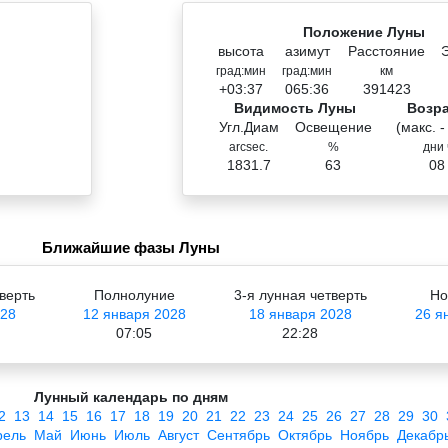
Положение Луны
высота
азимут
Расстояние
град:мин
град:мин
км
+03:37
065:36
391423
Видимость Луны
Возр
Угл.Диам
Освещение
(макс. -
arcsec.
%
дни 
1831.7
63
08
Ближайшие фазы Луны
верть
Полнолуние
3-я лунная четверть
Но
028
12 января 2028
18 января 2028
26 я
07:05
22:28
Лунный календарь по дням
2
13
14
15
16
17
18
19
20
21
22
23
24
25
26
27
28
29
30
рель
Май
Июнь
Июль
Август
Сентябрь
Октябрь
Ноябрь
Декабр