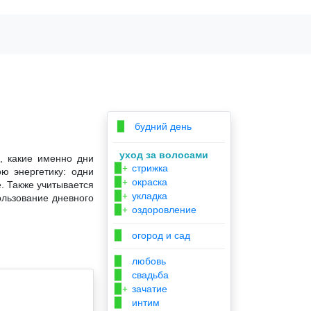
будний день
▉
уход за волосами
, какие именно дни
стрижка
▉+
ю энергетику: одни
окраска
▉+
. Также учитывается
укладка
▉+
ользование дневного
оздоровление
▉+
огород и сад
▉
любовь
▉
свадьба
▉
зачатие
▉+
интим
▉