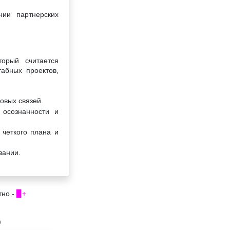
нии партнерских
торый считается
абных проектов,
овых связей.
 осознанности и
 четкого плана и
вании.
тно -
▉+
0