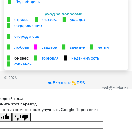
будний день
▉
уход за волосами
стрижка
окраска
укладка
▉
▉
▉
оздоровление
▉
огород и сад
▉
любовь
свадьба
зачатие
интим
▉
▉
▉
▉
бизнес
торговля
недвижимость
▉
▉
▉
финансы
▉
© 2026
ВКонтакте
RSS
mail@mirdat.ru
одный текст
ните этот перевод
 отзыв поможет нам улучшить Google Переводчик