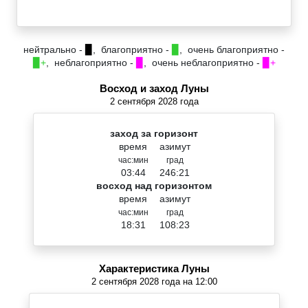
нейтрально -
▉
, благоприятно -
▉
, очень благоприятно -
▉+
, неблагоприятно -
▉
, очень неблагоприятно -
▉+
Восход и заход Луны
2 сентября 2028 года
заход за горизонт
время
азимут
час:мин
град
03:44
246:21
восход над горизонтом
время
азимут
час:мин
град
18:31
108:23
Характеристика Луны
2 сентября 2028 года на 12:00