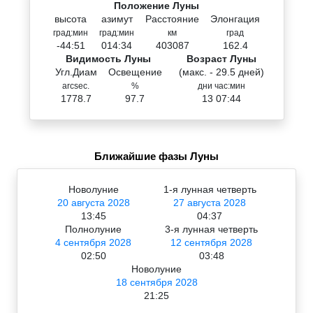
Положение Луны
высота
азимут
Расстояние
Элонгация
град:мин
град:мин
км
град
-44:51
014:34
403087
162.4
Видимость Луны
Возраст Луны
Угл.Диам
Освещение
(макс. - 29.5 дней)
arcsec.
%
дни час:мин
1778.7
97.7
13 07:44
Ближайшие фазы Луны
Новолуние
1-я лунная четверть
20 августа 2028
27 августа 2028
13:45
04:37
Полнолуние
3-я лунная четверть
4 сентября 2028
12 сентября 2028
02:50
03:48
Новолуние
18 сентября 2028
21:25