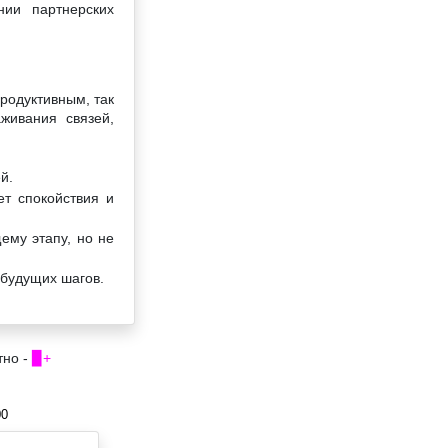
нии партнерских
продуктивным, так
живания связей,
й.
ет спокойствия и
ему этапу, но не
 будущих шагов.
тно -
▉+
00