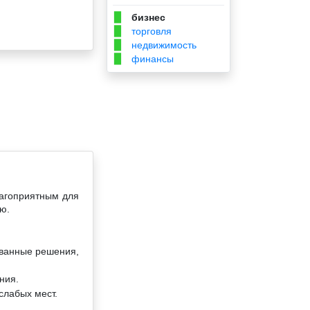
бизнес
▉
торговля
▉
недвижимость
▉
финансы
▉
лагоприятным для
ю.
ованные решения,
ния.
слабых мест.