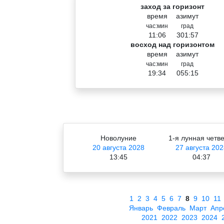
заход за горизонт
время
азимут
час:мин
град
11:06
301:57
восход над горизонтом
время
азимут
час:мин
град
19:34
055:15
Новолуние
1-я лунная четв
20 августа 2028
27 августа 20
13:45
04:37
1
2
3
4
5
6
7
8
9
10
11
Январь
Февраль
Март
Апр
2021
2022
2023
2024