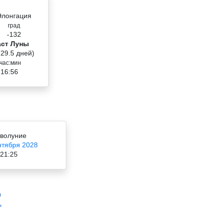
Элонгация
град
-132
аст Луны
 29.5 дней)
час:мин
 16:56
волуние
нтября 2028
21:25
0
ь