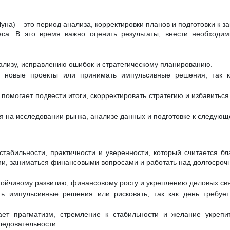
на) – это период анализа, корректировки планов и подготовки к з
еса. В это время важно оценить результаты, внести необходи
нализу, исправлению ошибок и стратегическому планированию.
ь новые проекты или принимать импульсивные решения, так к
омогает подвести итоги, скорректировать стратегию и избавиться 
 на исследовании рынка, анализе данных и подготовке к следующ
стабильности, практичности и уверенности, который считается б
ции, заниматься финансовыми вопросами и работать над долгосроч
тойчивому развитию, финансовому росту и укреплению деловых св
ь импульсивные решения или рисковать, так как день требует
ает прагматизм, стремление к стабильности и желание укрепи
ледовательности.