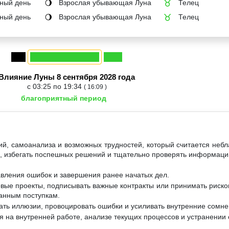
ный день
Взрослая убывающая Луна
Телец
🌖
♉
ный день
Взрослая убывающая Луна
Телец
🌖
♉
Влияние Луны 8 сентября 2028 года
с 03:25 по 19:34
( 16:09 )
благоприятный период
ий, самоанализа и возможных трудностей, который считается неб
м, избегать поспешных решений и тщательно проверять информаци
авления ошибок и завершения ранее начатых дел.
овые проекты, подписывать важные контракты или принимать риск
манным поступкам.
ать иллюзии, провоцировать ошибки и усиливать внутренние сомне
 на внутренней работе, анализе текущих процессов и устранении 