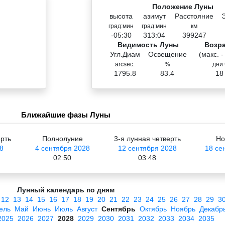
Положение Луны
высота
азимут
Расстояние
град:мин
град:мин
км
-05:30
313:04
399247
Видимость Луны
Возр
Угл.Диам
Освещение
(макс. -
arcsec.
%
дни 
1795.8
83.4
18
Ближайшие фазы Луны
ерть
Полнолуние
3-я лунная четверть
Но
28
4 сентября 2028
12 сентября 2028
18 се
02:50
03:48
Лунный календарь по дням
12
13
14
15
16
17
18
19
20
21
22
23
24
25
26
27
28
29
3
ель
Май
Июнь
Июль
Август
Сентябрь
Октябрь
Ноябрь
Декабр
2025
2026
2027
2028
2029
2030
2031
2032
2033
2034
2035