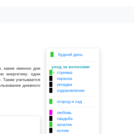
будний день
▉
уход за волосами
я, какие именно дни
стрижка
▉+
ю энергетику: одни
окраска
▉
. Также учитывается
укладка
▉
ользование дневного
оздоровление
▉
огород и сад
▉
любовь
▉
свадьба
▉
зачатие
▉
интим
▉