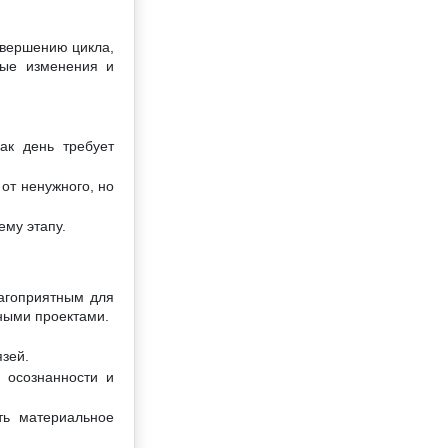
авершению цикла,
мые изменения и
ак день требует
от ненужного, но
ему этапу.
лагоприятным для
ными проектами.
язей.
 осознанности и
ть материальное