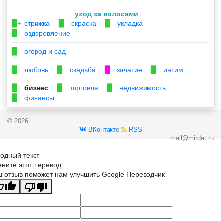
уход за волосами
стрижка
окраска
укладка
▉+
▉
▉
оздоровление
▉
огород и сад
▉
любовь
свадьба
зачатие
интим
▉
▉
▉
▉
бизнес
торговля
недвижимость
▉
▉
▉
финансы
▉
© 2026
ВКонтакте
RSS
mail@mirdat.ru
одный текст
ните этот перевод
 отзыв поможет нам улучшить Google Переводчик