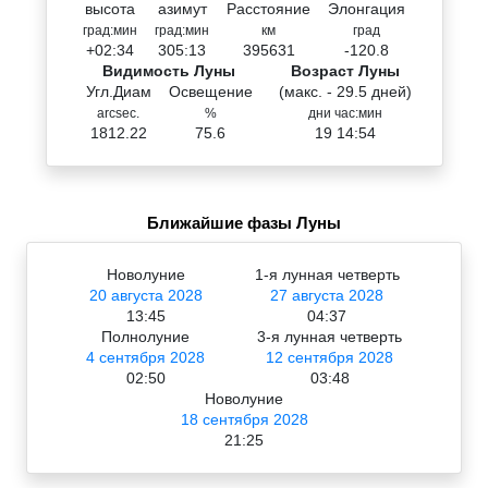
высота
азимут
Расстояние
Элонгация
град:мин
град:мин
км
град
+02:34
305:13
395631
-120.8
Видимость Луны
Возраст Луны
Угл.Диам
Освещение
(макс. - 29.5 дней)
arcsec.
%
дни час:мин
1812.22
75.6
19 14:54
Ближайшие фазы Луны
Новолуние
1-я лунная четверть
20 августа 2028
27 августа 2028
13:45
04:37
Полнолуние
3-я лунная четверть
4 сентября 2028
12 сентября 2028
02:50
03:48
Новолуние
18 сентября 2028
21:25