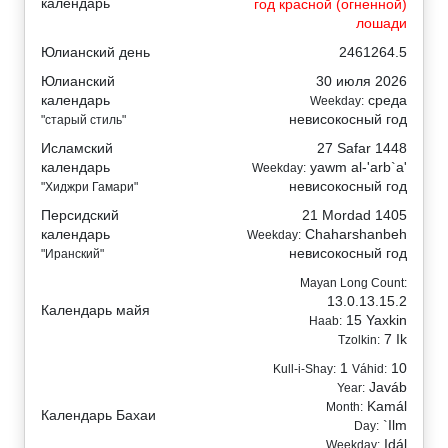
календарь
год красной (огненной)
лошади
Юлианский день
2461264.5
Юлианский
30 июля 2026
календарь
среда
Weekday:
невисокосный год
"старый стиль"
Исламский
27 Safar 1448
календарь
yawm al-'arb`a'
Weekday:
невисокосный год
"Хиджри Гамари"
Персидский
21 Mordad 1405
календарь
Chaharshanbeh
Weekday:
невисокосный год
"Иранский"
Mayan Long Count:
13.0.13.15.2
Календарь майя
15 Yaxkin
Haab:
7 Ik
Tzolkin:
1
10
Kull-i-Shay:
Váhid:
Javáb
Year:
Kamál
Month:
Календарь Бахаи
`Ilm
Day:
Idál
Weekday: