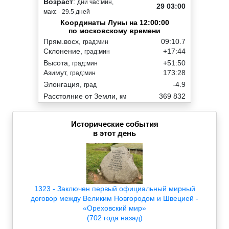
Возраст
:
дни час:мин,
29 03:00
макс - 29.5 дней
Координаты Луны на 12:00:00
по московскому времени
Прям.восх,
09:10.7
град:мин
Склонение,
+17:44
град:мин
Высота,
+51:50
град:мин
Азимут,
173:28
град:мин
Элонгация,
-4.9
град
Расстояние от Земли,
369 832
км
Исторические события
в этот день
1323 - Заключен первый официальный мирный
договор между Великим Новгородом и Швецией -
«Ореховский мир»
(702 года назад)