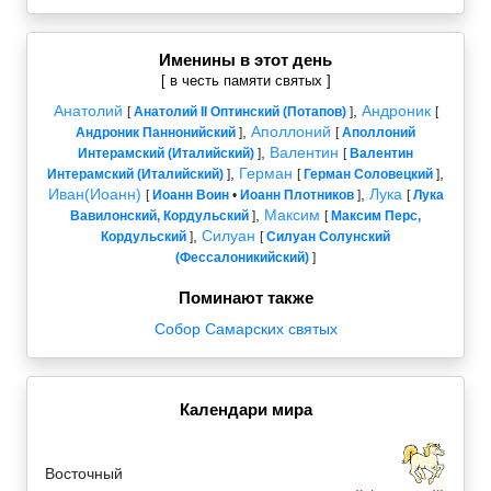
Именины в этот день
[ в честь памяти святых ]
Анатолий
,
Андроник
[
Анатолий II Оптинский (Потапов)
]
[
,
Аполлоний
Андроник Паннонийский
]
[
Аполлоний
,
Валентин
Интерамский (Италийский)
]
[
Валентин
,
Герман
,
Интерамский (Италийский)
]
[
Герман Соловецкий
]
Иван(Иоанн)
,
Лука
[
Иоанн Воин
•
Иоанн Плотников
]
[
Лука
,
Максим
Вавилонский, Кордульский
]
[
Максим Перс,
,
Силуан
Кордульский
]
[
Силуан Солунский
(Фессалоникийский)
]
Поминают также
Собор Самарских святых
Календари мира
Восточный