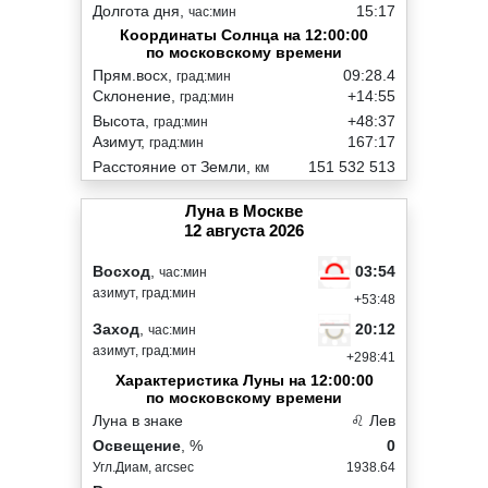
Долгота дня,
15:17
час:мин
Координаты Солнца на 12:00:00
по московскому времени
Прям.восх,
09:28.4
град:мин
Склонение,
+14:55
град:мин
Высота,
+48:37
град:мин
Азимут,
167:17
град:мин
Расстояние от Земли,
151 532 513
км
Луна в Москве
12 августа 2026
03:54
Восход
,
час:мин
азимут, град:мин
+53:48
20:12
Заход
,
час:мин
азимут, град:мин
+298:41
Характеристика Луны на 12:00:00
по московскому времени
Луна в знаке
♌ Лев
Освещение
, %
0
Угл.Диам, arcsec
1938.64