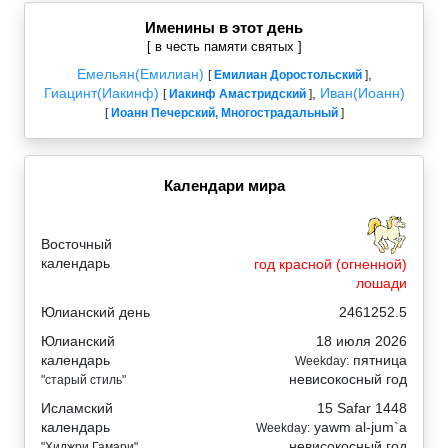
Именины в этот день
[ в честь памяти святых ]
Емельян(Емилиан)
,
[
Емилиан Доростольский
]
Гиацинт(Иакинф)
,
Иван(Иоанн)
[
Иакинф Амастридский
]
[
Иоанн Печерский, Многострадальный
]
Календари мира
Восточный
календарь
год красной (огненной)
лошади
Юлианский день
2461252.5
Юлианский
18 июля 2026
календарь
пятница
Weekday:
невисокосный год
"старый стиль"
Исламский
15 Safar 1448
календарь
yawm al-jum`a
Weekday:
невисокосный год
"Хиджри Гамари"