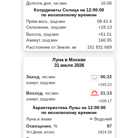
Долгота дня,
16:06
час:мин
Координаты Солнца на 12:00:00
по московскому времени
Прям.восх,
08:42.4
град:мин
Склонение,
+18:13
град:мин
Высота,
+51:51
град:мин
Азимут,
166:05
град:мин
Расстояние от Земли,
151 831 689
км
Луна в Москве
31 июля 2026
06:22
Заход
,
час:мин
азимут, град:мин
+245:22
21:13
Восход
,
час:мин
азимут, град:мин
+108:17
Характеристика Луны на 12:00:00
по московскому времени
Луна в знаке
♒ Водолей
Освещение
, %
97
Угл.Диам, arcsec
1824.26