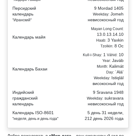
Персидский
9 Mordad 1405
календарь
Jomeh
Weekday:
невисокосный год
"Иранский"
Mayan Long Count:
13.0.13.14.10
Календарь майя
3 Yaxkin
Haab:
8 Oc
Tzolkin:
1
10
Kull-i-Shay:
Váhid:
Javáb
Year:
Kalimát
Month:
Календарь Бахаи
`Alá'
Day:
Istiqlál
Weekday:
високосный год
Индийский
9 Sravana 1948
гражданский
sukravara
Weekday:
календарь
невисокосный год
Календарь ISO-8601
5 день 31 недели,
212 день 2026 года
"неделя, день и день года"
Добро пожаловать в
«Мир дат»
– ваш ежедневный гид по