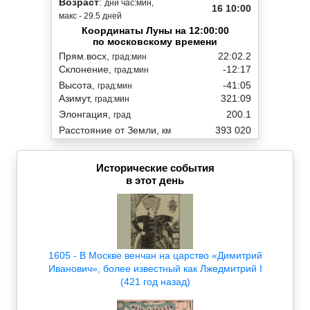
Возраст
:
дни час:мин,
16 10:00
макс - 29.5 дней
Координаты Луны на 12:00:00
по московскому времени
Прям.восх,
22:02.2
град:мин
Склонение,
-12:17
град:мин
Высота,
-41:05
град:мин
Азимут,
321:09
град:мин
Элонгация,
200.1
град
Расстояние от Земли,
393 020
км
Исторические события
в этот день
1605 - В Москве венчан на царство «Димитрий
Иванович», более известный как Лжедмитрий I
(421 год назад)