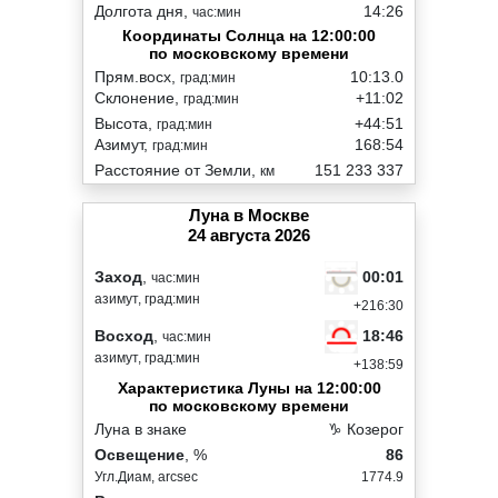
Долгота дня,
14:26
час:мин
Координаты Солнца на 12:00:00
по московскому времени
Прям.восх,
10:13.0
град:мин
Склонение,
+11:02
град:мин
Высота,
+44:51
град:мин
Азимут,
168:54
град:мин
Расстояние от Земли,
151 233 337
км
Луна в Москве
24 августа 2026
00:01
Заход
,
час:мин
азимут, град:мин
+216:30
18:46
Восход
,
час:мин
азимут, град:мин
+138:59
Характеристика Луны на 12:00:00
по московскому времени
Луна в знаке
♑ Козерог
Освещение
, %
86
Угл.Диам, arcsec
1774.9