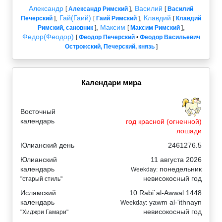
Александр
,
Василий
[
Александр Римский
]
[
Василий
,
Гай(Гаий)
,
Клавдий
Печерский
]
[
Гаий Римский
]
[
Клавдий
,
Максим
,
Римский, сановник
]
[
Максим Римский
]
Федор(Феодор)
[
Феодор Печерский
•
Феодор Васильевич
Острожский, Печерский, князь
]
Календари мира
Восточный
календарь
год красной (огненной)
лошади
Юлианский день
2461276.5
Юлианский
11 августа 2026
календарь
понедельник
Weekday:
невисокосный год
"старый стиль"
Исламский
10 Rabi`al-Awwal 1448
календарь
yawm al-'ithnayn
Weekday:
невисокосный год
"Хиджри Гамари"