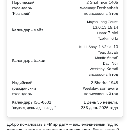
Персидский
2 Shahrivar 1405
календарь
Doshanbeh
Weekday:
невисокосный год
"Иранский"
Mayan Long Count:
13.0.13.15.14
Календарь майя
7 Mol
Haab:
6 Ix
Tzolkin:
1
10
Kull-i-Shay:
Váhid:
Javáb
Year:
Asmá'
Month:
Календарь Бахаи
Núr
Day:
Kamál
Weekday:
високосный год
Индийский
2 Bhadra 1948
гражданский
somavara
Weekday:
календарь
невисокосный год
Календарь ISO-8601
1 день 35 недели,
236 день 2026 года
"неделя, день и день года"
Добро пожаловать в
«Мир дат»
– ваш ежедневный гид по
истории, культуре, астрологии и традициям. Здесь каждый