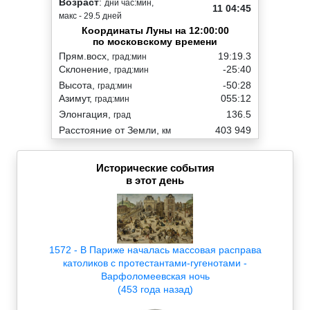
Возраст
:
дни час:мин,
11 04:45
макс - 29.5 дней
Координаты Луны на 12:00:00
по московскому времени
Прям.восх,
19:19.3
град:мин
Склонение,
-25:40
град:мин
Высота,
-50:28
град:мин
Азимут,
055:12
град:мин
Элонгация,
136.5
град
Расстояние от Земли,
403 949
км
Исторические события
в этот день
1572 - В Париже началась массовая расправа
католиков с протестантами-гугенотами -
Варфоломеевская ночь
(453 года назад)