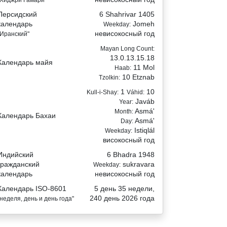
Персидский
6 Shahrivar 1405
календарь
Jomeh
Weekday:
невисокосный год
"Иранский"
Mayan Long Count:
13.0.13.15.18
Календарь майя
11 Mol
Haab:
10 Etznab
Tzolkin:
1
10
Kull-i-Shay:
Váhid:
Javáb
Year:
Asmá'
Month:
Календарь Бахаи
Asmá'
Day:
Istiqlál
Weekday:
високосный год
Индийский
6 Bhadra 1948
гражданский
sukravara
Weekday:
календарь
невисокосный год
Календарь ISO-8601
5 день 35 недели,
240 день 2026 года
"неделя, день и день года"