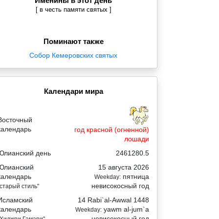
Именины в этот день
[ в честь памяти святых ]
Поминают также
Собор Кемеровских святых
Календари мира
Восточный
календарь
год красной (огненной)
лошади
Юлианский день
2461280.5
Юлианский
15 августа 2026
календарь
пятница
Weekday:
невисокосный год
"старый стиль"
Исламский
14 Rabi`al-Awwal 1448
календарь
yawm al-jum`a
Weekday:
невисокосный год
"Хиджри Гамари"