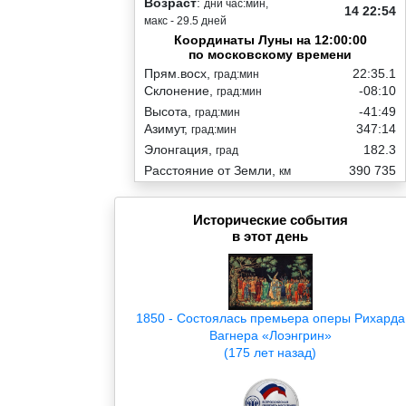
Возраст
:
дни час:мин,
14 22:54
макс - 29.5 дней
Координаты Луны на 12:00:00
по московскому времени
Прям.восх,
22:35.1
град:мин
Склонение,
-08:10
град:мин
Высота,
-41:49
град:мин
Азимут,
347:14
град:мин
Элонгация,
182.3
град
Расстояние от Земли,
390 735
км
Исторические события
в этот день
1850 - Состоялась премьера оперы Рихарда
Вагнера «Лоэнгрин»
(175 лет назад)