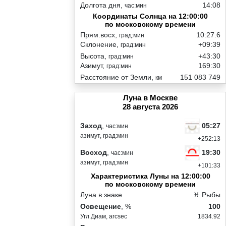
Долгота дня,
14:08
час:мин
Координаты Солнца на 12:00:00
по московскому времени
Прям.восх,
10:27.6
град:мин
Склонение,
+09:39
град:мин
Высота,
+43:30
град:мин
Азимут,
169:30
град:мин
Расстояние от Земли,
151 083 749
км
Луна в Москве
28 августа 2026
05:27
Заход
,
час:мин
азимут, град:мин
+252:13
19:30
Восход
,
час:мин
азимут, град:мин
+101:33
Характеристика Луны на 12:00:00
по московскому времени
Луна в знаке
♓ Рыбы
Освещение
, %
100
Угл.Диам, arcsec
1834.92