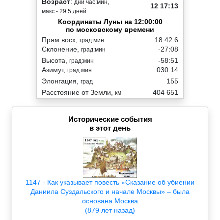
Возраст
:
дни час:мин,
12 17:13
макс - 29.5 дней
Координаты Луны на 12:00:00
по московскому времени
Прям.восх,
18:42.6
град:мин
Склонение,
-27:08
град:мин
Высота,
-58:51
град:мин
Азимут,
030:14
град:мин
Элонгация,
155
град
Расстояние от Земли,
404 651
км
Исторические события
в этот день
1147 - Как указывает повесть «Сказание об убиении
Даниила Суздальского и начале Москвы» – была
основана Москва
(879 лет назад)