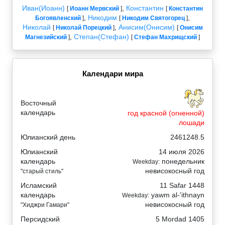
Иван(Иоанн)
,
Константин
[
Иоанн Мервский
]
[
Константин
,
Никодим
,
Богоявленский
]
[
Никодим Святогорец
]
Николай
,
Анисим(Онисим)
[
Николай Порецкий
]
[
Онисим
,
Степан(Стефан)
Магнезийский
]
[
Стефан Махрищский
]
Календари мира
Восточный
календарь
год красной (огненной)
лошади
Юлианский день
2461248.5
Юлианский
14 июля 2026
календарь
понедельник
Weekday:
невисокосный год
"старый стиль"
Исламский
11 Safar 1448
календарь
yawm al-'ithnayn
Weekday:
невисокосный год
"Хиджри Гамари"
Персидский
5 Mordad 1405