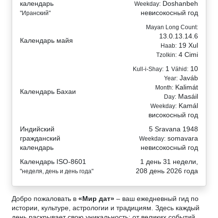
календарь
Doshanbeh
Weekday:
невисокосный год
"Иранский"
Mayan Long Count:
13.0.13.14.6
Календарь майя
19 Xul
Haab:
4 Cimi
Tzolkin:
1
10
Kull-i-Shay:
Váhid:
Javáb
Year:
Kalimát
Month:
Календарь Бахаи
Masáil
Day:
Kamál
Weekday:
високосный год
Индийский
5 Sravana 1948
гражданский
somavara
Weekday:
календарь
невисокосный год
Календарь ISO-8601
1 день 31 недели,
208 день 2026 года
"неделя, день и день года"
Добро пожаловать в
«Мир дат»
– ваш ежедневный гид по
истории, культуре, астрологии и традициям. Здесь каждый
день раскрывает свою уникальность: от великих событий