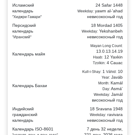
Исламский
24 Safar 1448
календарь
yawm al-'ahad
Weekday:
невисокосный год
"Хиджри Гамари"
Персидский
18 Mordad 1405
календарь
Yekshanbeh
Weekday:
невисокосный год
"Иранский"
Mayan Long Count:
13.0.13.14.19
Календарь майя
12 Yaxkin
Haab:
4 Cauac
Tzolkin:
1
10
Kull-i-Shay:
Váhid:
Javáb
Year:
Kamál
Month:
Календарь Бахаи
Asmá'
Day:
Jamál
Weekday:
високосный год
Индийский
18 Sravana 1948
гражданский
ravivara
Weekday:
календарь
невисокосный год
Календарь ISO-8601
7 день 32 недели,
221 день 2026 года