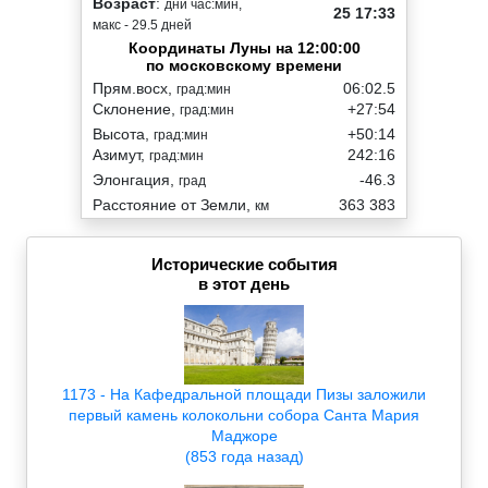
Возраст
:
дни час:мин,
25 17:33
макс - 29.5 дней
Координаты Луны на 12:00:00
по московскому времени
Прям.восх,
06:02.5
град:мин
Склонение,
+27:54
град:мин
Высота,
+50:14
град:мин
Азимут,
242:16
град:мин
Элонгация,
-46.3
град
Расстояние от Земли,
363 383
км
Исторические события
в этот день
1173 - На Кафедральной площади Пизы заложили
первый камень колокольни собора Санта Мария
Маджоре
(853 года назад)