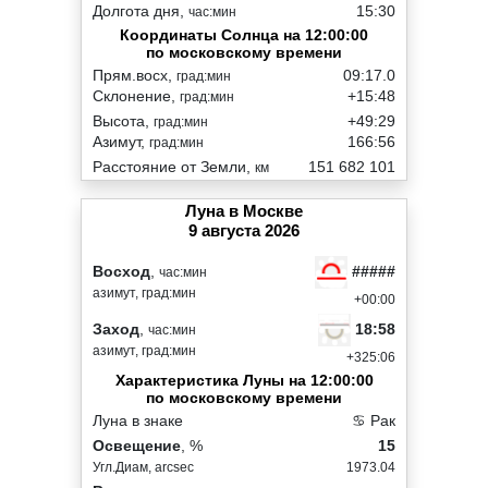
Долгота дня,
15:30
час:мин
Координаты Солнца на 12:00:00
по московскому времени
Прям.восх,
09:17.0
град:мин
Склонение,
+15:48
град:мин
Высота,
+49:29
град:мин
Азимут,
166:56
град:мин
Расстояние от Земли,
151 682 101
км
Луна в Москве
9 августа 2026
#####
Восход
,
час:мин
азимут, град:мин
+00:00
18:58
Заход
,
час:мин
азимут, град:мин
+325:06
Характеристика Луны на 12:00:00
по московскому времени
Луна в знаке
♋ Рак
Освещение
, %
15
Угл.Диам, arcsec
1973.04