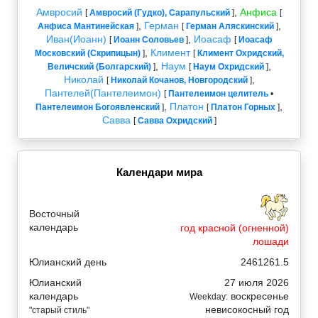
Амвросий
,
Анфиса
[
Амвросий (Гудко), Сарапульский
]
[
,
Герман
,
Анфиса Мантинейская
]
[
Герман Аляскинский
]
Иван(Иоанн)
,
Иоасаф
[
Иоанн Соловьев
]
[
Иоасаф
,
Климент
Московский (Скрипицын)
]
[
Климент Охридский,
,
Наум
,
Величский (Болгарский)
]
[
Наум Охридский
]
Николай
,
[
Николай Кочанов, Новгородский
]
Пантелей(Пантелеимон)
[
Пантелеимон целитель
•
,
Платон
,
Пантелеимон Богоявленский
]
[
Платон Горных
]
Савва
[
Савва Охридский
]
Календари мира
Восточный
календарь
год красной (огненной)
лошади
Юлианский день
2461261.5
Юлианский
27 июля 2026
календарь
воскресенье
Weekday:
невисокосный год
"старый стиль"