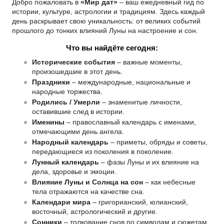
Добро пожаловать в
«Мир дат»
– ваш ежедневный гид по
истории, культуре, астрологии и традициям. Здесь каждый
день раскрывает свою уникальность: от великих событий
прошлого до тонких влияний Луны на настроение и сон.
Что вы найдёте сегодня:
Исторические события
– важные моменты,
произошедшие в этот день.
Праздники
– международные, национальные и
народные торжества.
Родились / Умерли
– знаменитые личности,
оставившие след в истории.
Именины
– православный календарь с именами,
отмечающими день ангела.
Народный календарь
– приметы, обряды и советы,
передающиеся из поколения в поколение.
Лунный календарь
– фазы Луны и их влияние на
дела, здоровье и эмоции.
Влияние Луны и Солнца на сон
– как небесные
тела отражаются на качестве сна.
Календари мира
– григорианский, юлианский,
восточный, астрологический и другие.
Сонники
– толкование снов по символам и сюжетам.