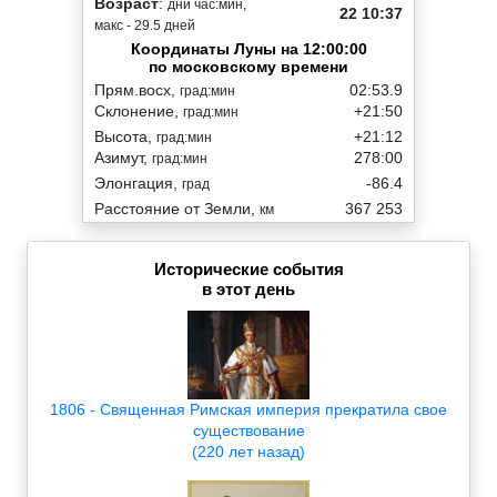
Возраст
:
дни час:мин,
22 10:37
макс - 29.5 дней
Координаты Луны на 12:00:00
по московскому времени
Прям.восх,
02:53.9
град:мин
Склонение,
+21:50
град:мин
Высота,
+21:12
град:мин
Азимут,
278:00
град:мин
Элонгация,
-86.4
град
Расстояние от Земли,
367 253
км
Исторические события
в этот день
1806 - Священная Римская империя прекратила свое
существование
(220 лет назад)