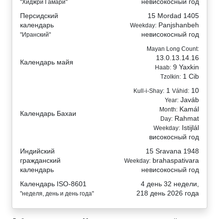
невисокосный год
"Хиджри Гамари"
Персидский
15 Mordad 1405
календарь
Panjshanbeh
Weekday:
невисокосный год
"Иранский"
Mayan Long Count:
13.0.13.14.16
Календарь майя
9 Yaxkin
Haab:
1 Cib
Tzolkin:
1
10
Kull-i-Shay:
Váhid:
Javáb
Year:
Kamál
Month:
Календарь Бахаи
Rahmat
Day:
Istijlál
Weekday:
високосный год
Индийский
15 Sravana 1948
гражданский
brahaspativara
Weekday:
календарь
невисокосный год
Календарь ISO-8601
4 день 32 недели,
218 день 2026 года
"неделя, день и день года"