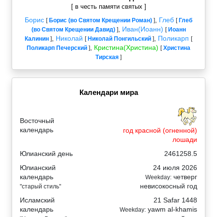
[ в честь памяти святых ]
Борис
,
Глеб
[
Борис (во Святом Крещении Роман)
]
[
Глеб
,
Иван(Иоанн)
(во Святом Крещении Давид)
]
[
Иоанн
,
Николай
,
Поликарп
Калинин
]
[
Николай Понгильский
]
[
,
Кристина(Христина)
Поликарп Печерский
]
[
Христина
Тирская
]
Календари мира
Восточный
календарь
год красной (огненной)
лошади
Юлианский день
2461258.5
Юлианский
24 июля 2026
календарь
четверг
Weekday:
невисокосный год
"старый стиль"
Исламский
21 Safar 1448
календарь
yawm al-khamis
Weekday: