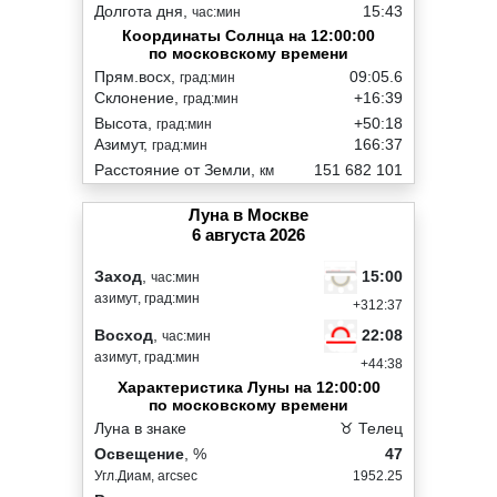
Долгота дня,
15:43
час:мин
Координаты Солнца на 12:00:00
по московскому времени
Прям.восх,
09:05.6
град:мин
Склонение,
+16:39
град:мин
Высота,
+50:18
град:мин
Азимут,
166:37
град:мин
Расстояние от Земли,
151 682 101
км
Луна в Москве
6 августа 2026
15:00
Заход
,
час:мин
азимут, град:мин
+312:37
22:08
Восход
,
час:мин
азимут, град:мин
+44:38
Характеристика Луны на 12:00:00
по московскому времени
Луна в знаке
♉ Телец
Освещение
, %
47
Угл.Диам, arcsec
1952.25