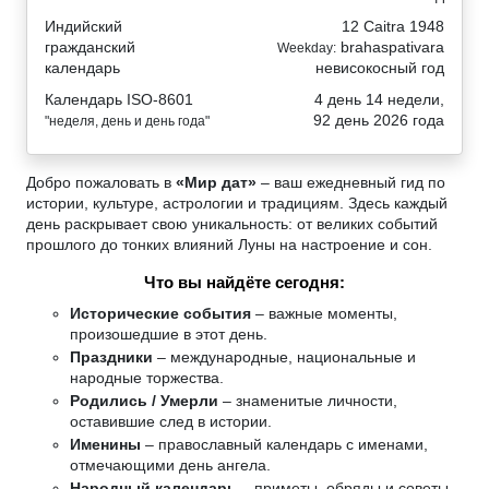
Индийский
12 Caitra 1948
гражданский
brahaspativara
Weekday:
календарь
невисокосный год
Календарь ISO-8601
4 день 14 недели,
92 день 2026 года
"неделя, день и день года"
Добро пожаловать в
«Мир дат»
– ваш ежедневный гид по
истории, культуре, астрологии и традициям. Здесь каждый
день раскрывает свою уникальность: от великих событий
прошлого до тонких влияний Луны на настроение и сон.
Что вы найдёте сегодня:
Исторические события
– важные моменты,
произошедшие в этот день.
Праздники
– международные, национальные и
народные торжества.
Родились / Умерли
– знаменитые личности,
оставившие след в истории.
Именины
– православный календарь с именами,
отмечающими день ангела.
Народный календарь
– приметы, обряды и советы,