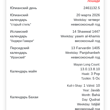
лошади
Юлианский день
2461132.5
Юлианский
20 марта 2026
календарь
четверг
Weekday:
невисокосный год
"старый стиль"
Исламский
14 Shawwal 1447
календарь
yawm al-khamis
Weekday:
високосный год
"Хиджри Гамари"
Персидский
13 Farvardin 1405
календарь
Panjshanbeh
Weekday:
невисокосный год
"Иранский"
Mayan Long Count:
13.0.13.8.10
Календарь майя
3 Pop
Haab:
5 Oc
Tzolkin:
1
10
Kull-i-Shay:
Váhid:
Javáb
Year:
Bahá
Month:
Календарь Бахаи
Qudrat
Day:
Istijlál
Weekday:
високосный год