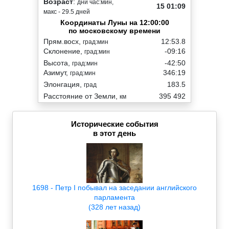
Возраст
:
дни час:мин,
15 01:09
макс - 29.5 дней
Координаты Луны на 12:00:00
по московскому времени
Прям.восх,
12:53.8
град:мин
Склонение,
-09:16
град:мин
Высота,
-42:50
град:мин
Азимут,
346:19
град:мин
Элонгация,
183.5
град
Расстояние от Земли,
395 492
км
Исторические события
в этот день
1698 - Петр I побывал на заседании английского
парламента
(328 лет назад)