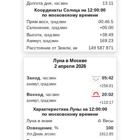
Долгота дня,
13:11
час:мин
Координаты Солнца на 12:00:00
по московскому времени
Прям.восх,
00:46.5
град:мин
Склонение,
+05:00
град:мин
Высота,
+38:49
град:мин
Азимут,
169:23
град:мин
Расстояние от Земли,
149 587 871
км
Луна в Москве
2 апреля 2026
05:42
Заход
,
час:мин
азимут, град:мин
+256:01
20:02
Восход
,
час:мин
азимут, град:мин
+110:17
Характеристика Луны на 12:00:00
по московскому времени
Луна в знаке
♎ Весы
Освещение
, %
100
Угл.Диам, arcsec
1812.85