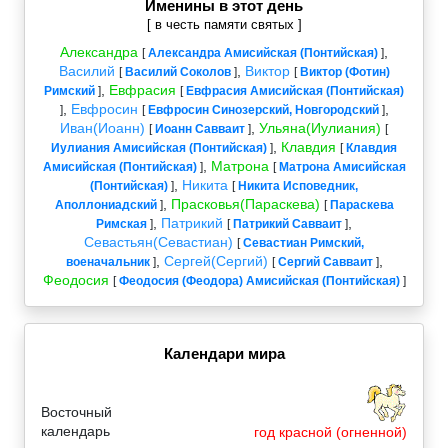
Именины в этот день
[ в честь памяти святых ]
Александра
,
[
Александра Амисийская (Понтийская)
]
Василий
,
Виктор
[
Василий Соколов
]
[
Виктор (Фотин)
,
Евфрасия
Римский
]
[
Евфрасия Амисийская (Понтийская)
,
Евфросин
,
]
[
Евфросин Синозерский, Новгородский
]
Иван(Иоанн)
,
Ульяна(Иулиания)
[
Иоанн Савваит
]
[
,
Клавдия
Иулиания Амисийская (Понтийская)
]
[
Клавдия
,
Матрона
Амисийская (Понтийская)
]
[
Матрона Амисийская
,
Никита
(Понтийская)
]
[
Никита Исповедник,
,
Прасковья(Параскева)
Аполлониадский
]
[
Параскева
,
Патрикий
,
Римская
]
[
Патрикий Савваит
]
Севастьян(Севастиан)
[
Севастиан Римский,
,
Сергей(Сергий)
,
военачальник
]
[
Сергий Савваит
]
Феодосия
[
Феодосия (Феодора) Амисийская (Понтийская)
]
Календари мира
Восточный
календарь
год красной (огненной)