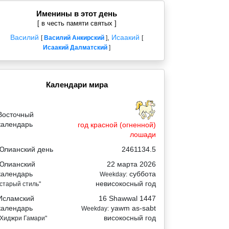
Именины в этот день
[ в честь памяти святых ]
Василий
,
Исаакий
[
Василий Анкирский
]
[
Исаакий Далматский
]
Календари мира
Восточный
календарь
год красной (огненной)
лошади
Юлианский день
2461134.5
Юлианский
22 марта 2026
календарь
суббота
Weekday:
невисокосный год
"старый стиль"
Исламский
16 Shawwal 1447
календарь
yawm as-sabt
Weekday:
високосный год
"Хиджри Гамари"