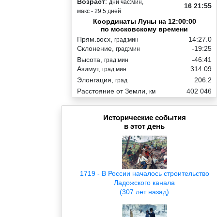
Возраст
:
дни час:мин,
16 21:55
макс - 29.5 дней
Координаты Луны на 12:00:00
по московскому времени
Прям.восх,
14:27.0
град:мин
Склонение,
-19:25
град:мин
Высота,
-46:41
град:мин
Азимут,
314:09
град:мин
Элонгация,
206.2
град
Расстояние от Земли,
402 046
км
Исторические события
в этот день
1719 - В России началось строительство
Ладожского канала
(307 лет назад)