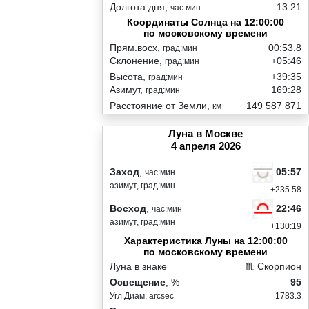
Долгота дня,
13:21
час:мин
Координаты Солнца на 12:00:00
по московскому времени
Прям.восх,
00:53.8
град:мин
Склонение,
+05:46
град:мин
Высота,
+39:35
град:мин
Азимут,
169:28
град:мин
Расстояние от Земли,
149 587 871
км
Луна в Москве
4 апреля 2026
05:57
Заход
,
час:мин
азимут, град:мин
+235:58
22:46
Восход
,
час:мин
азимут, град:мин
+130:19
Характеристика Луны на 12:00:00
по московскому времени
Луна в знаке
♏ Скорпион
Освещение
, %
95
Угл.Диам, arcsec
1783.3