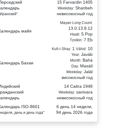
Персидский
15 Farvardin 1405
календарь
Shanbeh
Weekday:
невисокосный год
"Иранский"
Mayan Long Count:
13.0.13.8.12
Календарь майя
5 Pop
Haab:
7 Eb
Tzolkin:
1
10
Kull-i-Shay:
Váhid:
Javáb
Year:
Bahá
Month:
Календарь Бахаи
Masáil
Day:
Jalál
Weekday:
високосный год
Индийский
14 Caitra 1948
гражданский
sanivara
Weekday:
календарь
невисокосный год
Календарь ISO-8601
6 день 14 недели,
94 день 2026 года
"неделя, день и день года"