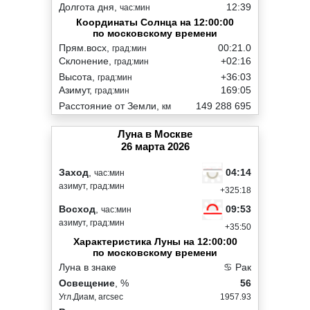
Долгота дня,
12:39
час:мин
Координаты Солнца на 12:00:00
по московскому времени
Прям.восх,
00:21.0
град:мин
Склонение,
+02:16
град:мин
Высота,
+36:03
град:мин
Азимут,
169:05
град:мин
Расстояние от Земли,
149 288 695
км
Луна в Москве
26 марта 2026
04:14
Заход
,
час:мин
азимут, град:мин
+325:18
09:53
Восход
,
час:мин
азимут, град:мин
+35:50
Характеристика Луны на 12:00:00
по московскому времени
Луна в знаке
♋ Рак
Освещение
, %
56
Угл.Диам, arcsec
1957.93