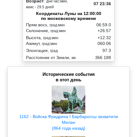
Возраст
:
дни час:мин,
07 23:36
макс - 29.5 дней
Координаты Луны на 12:00:00
по московскому времени
Прям.восх,
06:59.0
град:мин
Склонение,
+26:57
град:мин
Высота,
+12:32
град:мин
Азимут,
060:06
град:мин
Элонгация,
97.3
град
Расстояние от Земли,
366 188
км
Исторические события
в этот день
1162 - Войска Фридриха I Барбароссы захватили
Милан
(864 года назад)