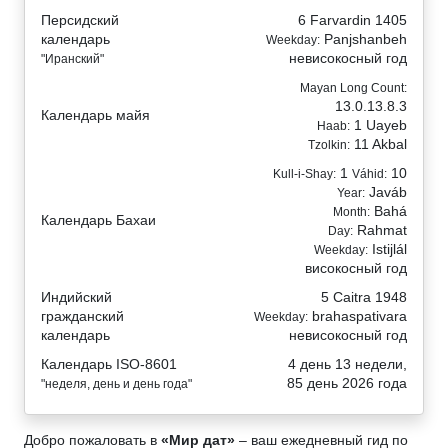
Персидский
6 Farvardin 1405
календарь
Panjshanbeh
Weekday:
невисокосный год
"Иранский"
Mayan Long Count:
13.0.13.8.3
Календарь майя
1 Uayeb
Haab:
11 Akbal
Tzolkin:
1
10
Kull-i-Shay:
Váhid:
Javáb
Year:
Bahá
Month:
Календарь Бахаи
Rahmat
Day:
Istijlál
Weekday:
високосный год
Индийский
5 Caitra 1948
гражданский
brahaspativara
Weekday:
календарь
невисокосный год
Календарь ISO-8601
4 день 13 недели,
85 день 2026 года
"неделя, день и день года"
Добро пожаловать в
«Мир дат»
– ваш ежедневный гид по