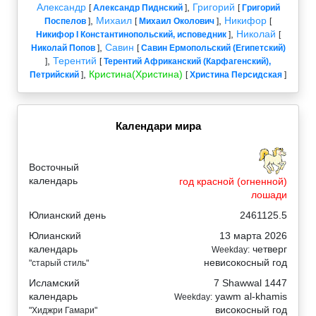
Александр
,
Григорий
[
Александр Пиднский
]
[
Григорий
,
Михаил
,
Никифор
Поспелов
]
[
Михаил Околович
]
[
,
Николай
Никифор I Константинопольский, исповедник
]
[
,
Савин
Николай Попов
]
[
Савин Ермопольский (Египетский)
,
Терентий
]
[
Терентий Африканский (Карфагенский),
,
Кристина(Христина)
Петрийский
]
[
Христина Персидская
]
Календари мира
Восточный
календарь
год красной (огненной)
лошади
Юлианский день
2461125.5
Юлианский
13 марта 2026
календарь
четверг
Weekday:
невисокосный год
"старый стиль"
Исламский
7 Shawwal 1447
календарь
yawm al-khamis
Weekday:
високосный год
"Хиджри Гамари"