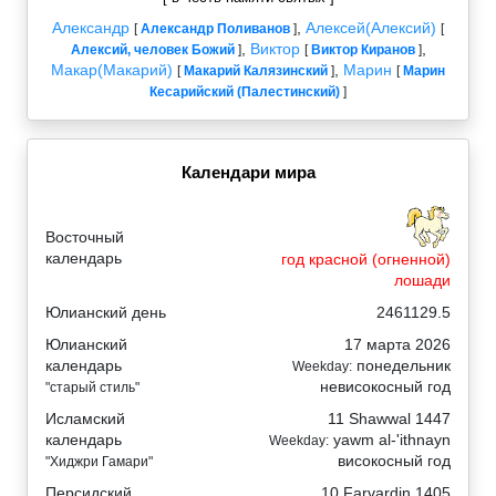
Александр
,
Алексей(Алексий)
[
Александр Поливанов
]
[
,
Виктор
,
Алексий, человек Божий
]
[
Виктор Киранов
]
Макар(Макарий)
,
Марин
[
Макарий Калязинский
]
[
Марин
Кесарийский (Палестинский)
]
Календари мира
Восточный
календарь
год красной (огненной)
лошади
Юлианский день
2461129.5
Юлианский
17 марта 2026
календарь
понедельник
Weekday:
невисокосный год
"старый стиль"
Исламский
11 Shawwal 1447
календарь
yawm al-'ithnayn
Weekday:
високосный год
"Хиджри Гамари"
Персидский
10 Farvardin 1405