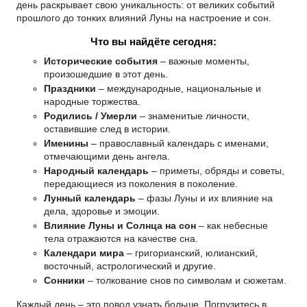
день раскрывает свою уникальность: от великих событий
прошлого до тонких влияний Луны на настроение и сон.
Что вы найдёте сегодня:
Исторические события
– важные моменты,
произошедшие в этот день.
Праздники
– международные, национальные и
народные торжества.
Родились / Умерли
– знаменитые личности,
оставившие след в истории.
Именины
– православный календарь с именами,
отмечающими день ангела.
Народный календарь
– приметы, обряды и советы,
передающиеся из поколения в поколение.
Лунный календарь
– фазы Луны и их влияние на
дела, здоровье и эмоции.
Влияние Луны и Солнца на сон
– как небесные
тела отражаются на качестве сна.
Календари мира
– григорианский, юлианский,
восточный, астрологический и другие.
Сонники
– толкование снов по символам и сюжетам.
Каждый день – это повод узнать больше. Погрузитесь в