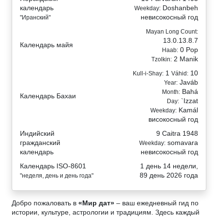
календарь
Doshanbeh
Weekday:
невисокосный год
"Иранский"
Mayan Long Count:
13.0.13.8.7
Календарь майя
0 Pop
Haab:
2 Manik
Tzolkin:
1
10
Kull-i-Shay:
Váhid:
Javáb
Year:
Bahá
Month:
Календарь Бахаи
`Izzat
Day:
Kamál
Weekday:
високосный год
Индийский
9 Caitra 1948
гражданский
somavara
Weekday:
календарь
невисокосный год
Календарь ISO-8601
1 день 14 недели,
89 день 2026 года
"неделя, день и день года"
Добро пожаловать в
«Мир дат»
– ваш ежедневный гид по
истории, культуре, астрологии и традициям. Здесь каждый