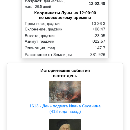
Возраст
:
дни час:мин,
12 02:49
макс - 29.5 дней
Координаты Луны на 12:00:00
по московскому времени
Прям.восх,
10:36.3
град:мин
Склонение,
+08:47
град:мин
Высота,
-23:05
град:мин
Азимут,
022:57
град:мин
Элонгация,
147.7
град
Расстояние от Земли,
381 926
км
Исторические события
в этот день
1613 - День подвига Ивана Сусанина
(413 года назад)