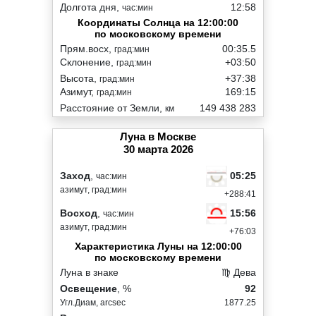
Долгота дня,
12:58
час:мин
Координаты Солнца на 12:00:00
по московскому времени
Прям.восх,
00:35.5
град:мин
Склонение,
+03:50
град:мин
Высота,
+37:38
град:мин
Азимут,
169:15
град:мин
Расстояние от Земли,
149 438 283
км
Луна в Москве
30 марта 2026
05:25
Заход
,
час:мин
азимут, град:мин
+288:41
15:56
Восход
,
час:мин
азимут, град:мин
+76:03
Характеристика Луны на 12:00:00
по московскому времени
Луна в знаке
♍ Дева
Освещение
, %
92
Угл.Диам, arcsec
1877.25