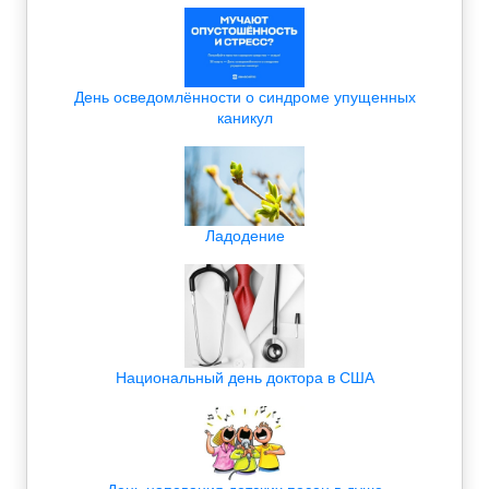
День осведомлённости о синдроме упущенных
каникул
Ладодение
Национальный день доктора в США