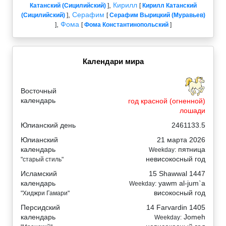
,
Кирилл
Катанский (Сицилийский)
]
[
Кирилл Катанский
,
Серафим
(Сицилийский)
]
[
Серафим Вырицкий (Муравьев)
,
Фома
]
[
Фома Константинопольский
]
Календари мира
Восточный
календарь
год красной (огненной)
лошади
Юлианский день
2461133.5
Юлианский
21 марта 2026
календарь
пятница
Weekday:
невисокосный год
"старый стиль"
Исламский
15 Shawwal 1447
календарь
yawm al-jum`a
Weekday:
високосный год
"Хиджри Гамари"
Персидский
14 Farvardin 1405
календарь
Jomeh
Weekday: