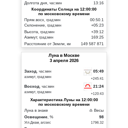
Долгота дня,
13:16
час:мин
Координаты Солнца на 12:00:00
по московскому времени
Прям.восх,
00:50.1
град:мин
Склонение,
+05:23
град:мин
Высота,
+39:12
град:мин
Азимут,
169:25
град:мин
Расстояние от Земли,
149 587 871
км
Луна в Москве
3 апреля 2026
05:49
Заход
,
час:мин
азимут, град:мин
+245:41
21:24
Восход
,
час:мин
азимут, град:мин
+120:43
Характеристика Луны на 12:00:00
по московскому времени
Луна в знаке
♎ Весы
Освещение
, %
98
Угл.Диам, arcsec
1796.32