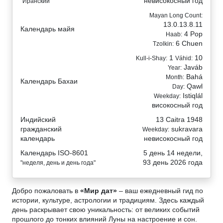
невисокосный год
"Иранский"
Mayan Long Count:
13.0.13.8.11
Календарь майя
4 Pop
Haab:
6 Chuen
Tzolkin:
1
10
Kull-i-Shay:
Váhid:
Javáb
Year:
Bahá
Month:
Календарь Бахаи
Qawl
Day:
Istiqlál
Weekday:
високосный год
Индийский
13 Caitra 1948
гражданский
sukravara
Weekday:
календарь
невисокосный год
Календарь ISO-8601
5 день 14 недели,
93 день 2026 года
"неделя, день и день года"
Добро пожаловать в
«Мир дат»
– ваш ежедневный гид по
истории, культуре, астрологии и традициям. Здесь каждый
день раскрывает свою уникальность: от великих событий
прошлого до тонких влияний Луны на настроение и сон.