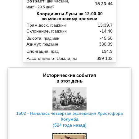
Возраст
:
дни час:мин,
15 23:44
макс - 29.5 дней
Координаты Луны на 12:00:00
по московскому времени
Прям.восх,
13:39.7
град:мин
Склонение,
-14:40
град:мин
Высота,
-45:58
град:мин
Азимут,
330:39
град:мин
Элонгация,
194.9
град
Расстояние от Земли,
399 132
км
Исторические события
в этот день
1502 - Началась четвёртая экспедиция Христофора
Колумба
(524 года назад)