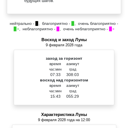
будущих шагов.
нейтрально -
▉
, благоприятно -
▉
, очень благоприятно -
▉+
, неблагоприятно -
▉
, очень неблагоприятно -
▉+
Восход и заход Луны
9 февраля 2028 года
заход за горизонт
время
азимут
час:мин
град
07:33
308:03
восход над горизонтом
время
азимут
час:мин
град
15:43
055:29
Характеристика Луны
9 февраля 2028 года на 12:00