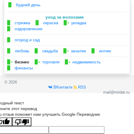
будний день
▉
уход за волосами
стрижка
окраска
укладка
▉
▉
▉+
оздоровление
▉
огород и сад
▉
любовь
свадьба
зачатие
интим
▉
▉
▉+
▉
бизнес
торговля
недвижимость
▉+
▉+
▉+
финансы
▉
© 2026
ВКонтакте
RSS
mail@mirdat.ru
одный текст
ните этот перевод
 отзыв поможет нам улучшить Google Переводчик