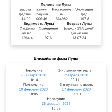
Положение Луны
высота
азимут
Расстояние
Элонгация
град:мин
град:мин
км
град
-14:29
006:46
364982
-197.8
Видимость Луны
Возраст Луны
Угл.Диам
Освещение
(макс. - 29.5 дней)
arcsec.
%
дни час:мин
1964.4
97.6
13 07:24
Ближайшие фазы Луны
Новолуние
1-я лунная четверть
26 января 2028
3 февраля 2028
18:14
22:11
Полнолуние
3-я лунная четверть
10 февраля 2028
17 февраля 2028
18:05
11:10
Новолуние
25 февраля 2028
13:39