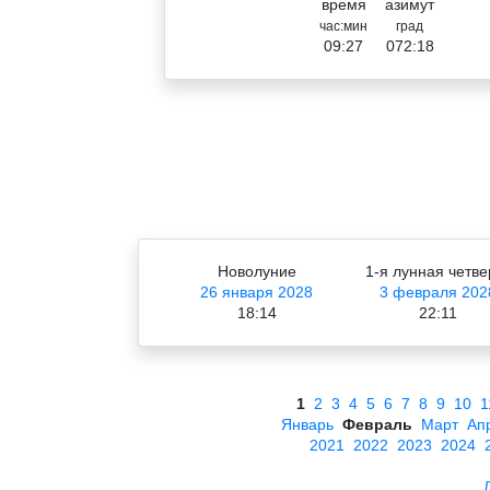
время
азимут
час:мин
град
09:27
072:18
Новолуние
1-я лунная четве
26 января 2028
3 февраля 202
18:14
22:11
1
2
3
4
5
6
7
8
9
10
1
Январь
Февраль
Март
Ап
2021
2022
2023
2024