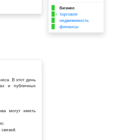
бизнес
▉
торговля
▉+
недвижимость
▉
финансы
▉
еса. В этот день
ах и публичных
ова могут иметь
но.
 связей.