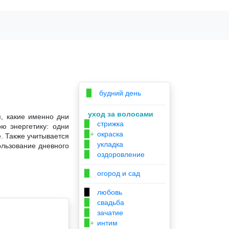
будний день
▉
уход за волосами
, какие именно дни
стрижка
▉
ю энергетику: одни
окраска
▉+
. Также учитывается
укладка
▉
ользование дневного
оздоровление
▉
огород и сад
▉
любовь
▉
свадьба
▉
зачатие
▉
интим
▉+