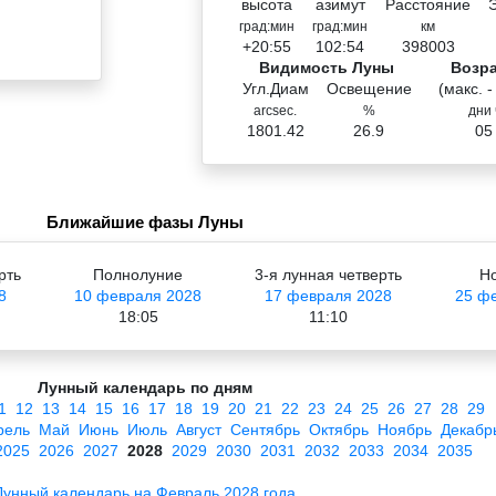
высота
азимут
Расстояние
град:мин
град:мин
км
+20:55
102:54
398003
Видимость Луны
Возр
Угл.Диам
Освещение
(макс. -
arcsec.
%
дни 
1801.42
26.9
05
Ближайшие фазы Луны
рть
Полнолуние
3-я лунная четверть
Н
8
10 февраля 2028
17 февраля 2028
25 ф
18:05
11:10
Лунный календарь по дням
1
12
13
14
15
16
17
18
19
20
21
22
23
24
25
26
27
28
29
рель
Май
Июнь
Июль
Август
Сентябрь
Октябрь
Ноябрь
Декабр
2025
2026
2027
2028
2029
2030
2031
2032
2033
2034
2035
Лунный календарь на Февраль 2028 года