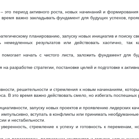
 – это период активного роста, новых начинаний и формирования
о время важно закладывать фундамент для будущих успехов, проя
ратегическому планированию, запуску новых инициатив и поиску св
 немедленных результатов или действовать хаотично, так к
 помогает начать с чистого листа, заложить фундамент для бу
 на разработке стратегии, постановке целей и подготовке к актив
тивности, решительности и стремления к новым начинаниям, которы
са. В это время важно действовать смело, но избегать поспешных
ициативности, запуску новых проектов и проявлению лидерских кач
 импульсивно, вступать в конфликты или принимать необдуманные 
сии и нестабильности.
уверенность, стремление к успеху и готовность к переменам, но
я на переговорах, подписании контрактов и запуске новых инициа