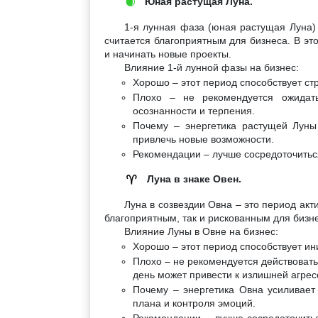
Юная растущая Луна.
🌒
1-я лунная фаза (юная растущая Луна)
считается благоприятным для бизнеса. В эт
и начинать новые проекты.
Влияние 1-й лунной фазы на бизнес:
Хорошо – этот период способствует ст
Плохо – не рекомендуется ожидать
осознанности и терпения.
Почему – энергетика растущей Луны
привлечь новые возможности.
Рекомендации – лучше сосредоточиться
Луна в знаке Овен.
♈
Луна в созвездии Овна – это период ак
благоприятным, так и рискованным для бизне
Влияние Луны в Овне на бизнес:
Хорошо – этот период способствует ин
Плохо – не рекомендуется действовать
день может привести к излишней агрес
Почему – энергетика Овна усиливает 
плана и контроля эмоций.
Рекомендации – лучше сосредоточитьс