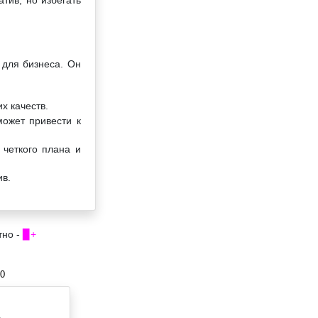
 для бизнеса. Он
х качеств.
может привести к
 четкого плана и
ив.
тно -
▉+
00