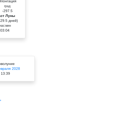
Элонгация
град
-297.5
аст Луны
 29.5 дней)
час:мин
 03:04
оволуние
евраля 2028
13:39
ь