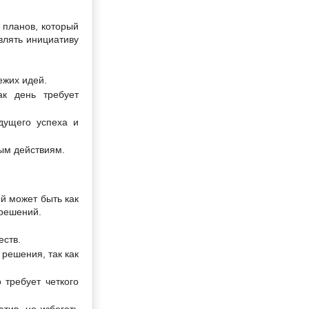
 планов, который
влять инициативу
ежих идей.
ак день требует
дущего успеха и
ным действиям.
й может быть как
 решений.
еств.
решения, так как
 требует четкого
тив, но избегать