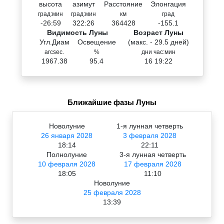
высота
азимут
Расстояние
Элонгация
град:мин
град:мин
км
град
-26:59
322:26
364428
-155.1
Видимость Луны
Возраст Луны
Угл.Диам
Освещение
(макс. - 29.5 дней)
arcsec.
%
дни час:мин
1967.38
95.4
16 19:22
Ближайшие фазы Луны
Новолуние
1-я лунная четверть
26 января 2028
3 февраля 2028
18:14
22:11
Полнолуние
3-я лунная четверть
10 февраля 2028
17 февраля 2028
18:05
11:10
Новолуние
25 февраля 2028
13:39