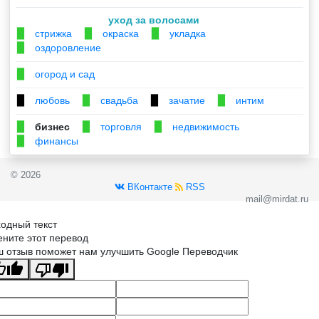
уход за волосами
стрижка
окраска
укладка
▉
▉
▉
оздоровление
▉
огород и сад
▉
любовь
свадьба
зачатие
интим
▉
▉
▉
▉
бизнес
торговля
недвижимость
▉
▉
▉
финансы
▉
© 2026
ВКонтакте
RSS
mail@mirdat.ru
одный текст
ните этот перевод
 отзыв поможет нам улучшить Google Переводчик