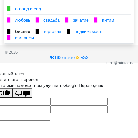
огород и сад
▉
любовь
свадьба
зачатие
интим
▉
▉
▉
▉
бизнес
торговля
недвижимость
▉
▉
▉
финансы
▉
© 2026
ВКонтакте
RSS
mail@mirdat.ru
одный текст
ните этот перевод
 отзыв поможет нам улучшить Google Переводчик