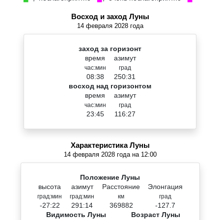
Восход и заход Луны
14 февраля 2028 года
заход за горизонт
время
азимут
час:мин
град
08:38
250:31
восход над горизонтом
время
азимут
час:мин
град
23:45
116:27
Характеристика Луны
14 февраля 2028 года на 12:00
Положение Луны
высота
азимут
Расстояние
Элонгация
град:мин
град:мин
км
град
-27:22
291:14
369882
-127.7
Видимость Луны
Возраст Луны